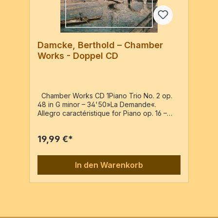
Damcke, Berthold – Chamber
Works - Doppel CD
Chamber Works CD 1Piano Trio No. 2 op.
48 in G minor – 34'50»La Demande«.
Allegro caractéristique for Piano op. 16 –
6'29Cello Sonata op. 43 in D major – 25'14
CD 2Piano Trio No. 1 op. 42 in E major –
19,99 €*
29'30»La Veillée«. Pastorale op. 38 for
Violin & Piano – 4'48»Les Saisons«. Quatre
Pièces caracteristiques pour le piano op. 30
In den Warenkorb
– 16'05Deux Morceaux de Salon op. 39 for
Cello & Piano – 11'10 T.T.: 128'38Pianotrio
Then-Bergh – Yang – SchäferIlona Then-
Bergh, ViolinWen-Sinn Yang,
VioloncelloMichael Schäfer, Piano