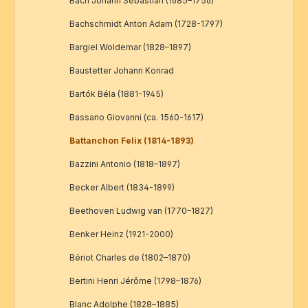
Bach Johann Sebastian (1685–1756)
Bachschmidt Anton Adam (1728-1797)
Bargiel Woldemar (1828–1897)
Baustetter Johann Konrad
Bartók Béla (1881-1945)
Bassano Giovanni (ca. 1560-1617)
Battanchon Felix (1814-1893)
Bazzini Antonio (1818–1897)
Becker Albert (1834-1899)
Beethoven Ludwig van (1770–1827)
Benker Heinz (1921-2000)
Bériot Charles de (1802–1870)
Bertini Henri Jérôme (1798–1876)
Blanc Adolphe (1828–1885)