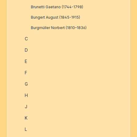
Brunetti Gaetano (1744-1798)
Bungert August (1845-1915)
Burgmüller Norbert (1810–1836)
C
D
E
F
G
H
J
K
L