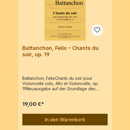
Battanchon, Felix – Chants du
soir, op. 19
Battanchon, FelixChants du soir pour
Violoncelle solo, Alto et Violoncelle, op.
19Neuausgabe auf der Grundlage des
Drucks Leipzig, o.J. [1862], Hofmeister. P.Nr.
5650/5651. Hrsg: Klaus LocherVc solo, Va,
19,00 €*
VcPartitur & 3 Stimmen / 26 Seiten
In den Warenkorb