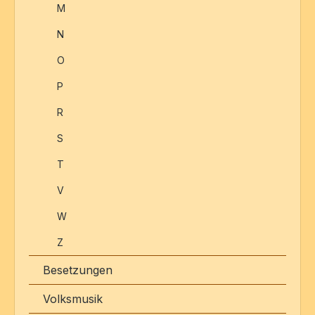
M
N
O
P
R
S
T
V
W
Z
Besetzungen
Volksmusik