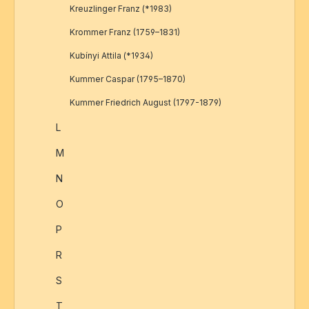
Kreuzlinger Franz (*1983)
Krommer Franz (1759–1831)
Kubínyi Attila (*1934)
Kummer Caspar (1795–1870)
Kummer Friedrich August (1797-1879)
L
M
N
O
P
R
S
T