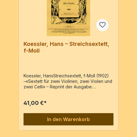
Koessler, Hans – Streichsextett,
f-Moll
Koessler, HansStreichsextett, f-Moll (1902)
–«Sextett für zwei Violinen, zwei Violen und
zwei Celli» – Reprint der Ausgabe:
Süddeutscher Musikverlag Strassburg, PN:
S.M.-V.16 [c1902]2Vl, 2Va, 2Vc6 Stimmen /
41,00 €*
78 Seiten
In den Warenkorb