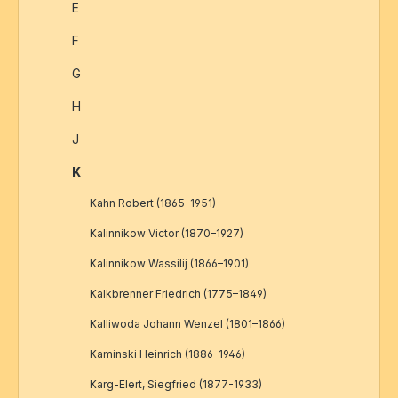
E
F
G
H
J
K
Kahn Robert (1865–1951)
Kalinnikow Victor (1870–1927)
Kalinnikow Wassilij (1866–1901)
Kalkbrenner Friedrich (1775–1849)
Kalliwoda Johann Wenzel (1801–1866)
Kaminski Heinrich (1886-1946)
Karg-Elert, Siegfried (1877-1933)