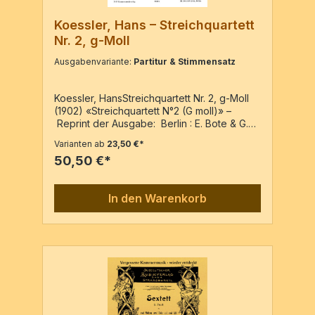
Koessler, Hans – Streichquartett
Nr. 2, g-Moll
Ausgabenvariante:
Partitur & Stimmensatz
Koessler, HansStreichquartett Nr. 2, g-Moll
(1902) «Streichquartett N°2 (G moll)» –
Reprint der Ausgabe: Berlin : E. Bote & G.
Bock, Hofmusikalienhändler, PN: 15434 (P),
Varianten ab
23,50 €*
15435 (Sti), [c1902]2Vl, Va, VcPartitur & 4
50,50 €*
Stimmen / 87 SeitenPartitur / 42 Seiten4
Stimmen / 45 Seiten
In den Warenkorb