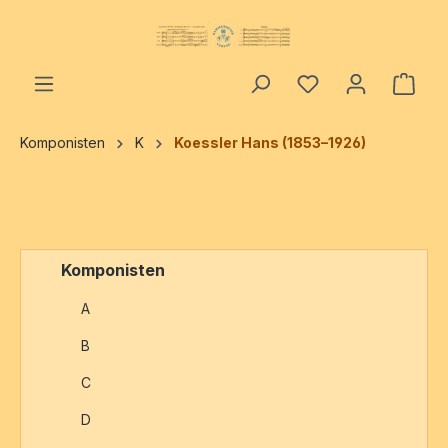
alt springen
Ware
Komponisten
K
Koessler Hans (1853–1926)
Komponisten
A
B
C
D