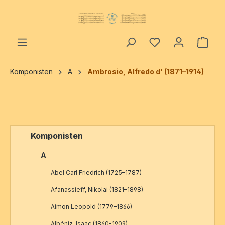
alt springen
Ware
Komponisten
A
Ambrosio, Alfredo d' (1871–1914)
Komponisten
A
Abel Carl Friedrich (1725–1787)
Afanassieff, Nikolai (1821–1898)
Aimon Leopold (1779–1866)
Albéniz, Isaac (1860-1909)