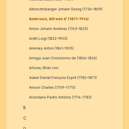
Albrechtsberger Johann Georg (1736–1809)
Ambrosio, Alfredo d' (1871–1914)
Amon Johann Andreas (1763–1825)
Arditi Luigi (1822–1903)
Arensky Anton (1861–1905)
Arriaga Juan Crisóstomo de (1806–1826)
Artzow, Wido von
Auber Daniel François Esprit (1782–1871)
Avison Charles (1709–1770)
Avondano Pedro António (1714-1782)
B
C
D