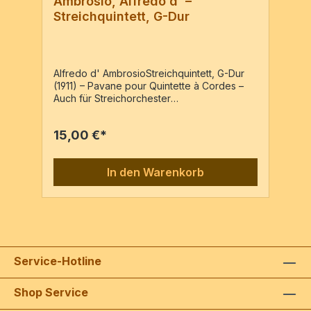
Ambrosio, Alfredo d' –
Streichquintett, G-Dur
Alfredo d' AmbrosioStreichquintett, G-Dur
(1911) – Pavane pour Quintette à Cordes –
Auch für Streichorchester
geeignet.Neuausgabe auf der Grundlage
des Erstdrucks: Nice, 1911, Paul Decourelle
15,00 €*
(P.Nr. 1084) Hrsg: Klaus Locher2 Vl, Va, Vc,
KbPartitur & 5 Stimmen / 21 Seiten
In den Warenkorb
Service-Hotline
Shop Service