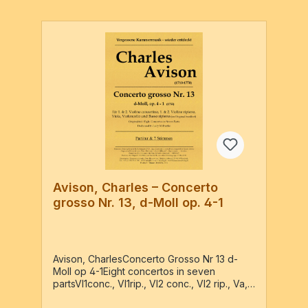
Avison, Charles – Concerto
grosso Nr. 13, d-Moll op. 4-1
Avison, CharlesConcerto Grosso Nr 13 d-
Moll op 4-1Eight concertos in seven
partsVl1conc., Vl1rip., Vl2 conc., Vl2 rip., Va,
Vc, BassoPartitur + 7 Stimmen / 37 Seiten