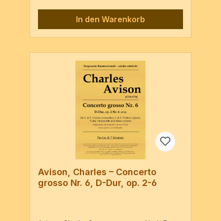
Barber, c1740 (Erstdruck)Vl1conc., Vl1rip.,
Vl2 conc., Vl2 rip., Va, Vc, BassoPartitur & 7
In den Warenkorb
Stimmen / 39 Seiten Wenn Sie Dubletten
benötigen, bitte per e-mail bestellen.Preis
für Dubletten 1,00 € inkl. MwSt.
Avison, Charles – Concerto
grosso Nr. 6, D-Dur, op. 2-6