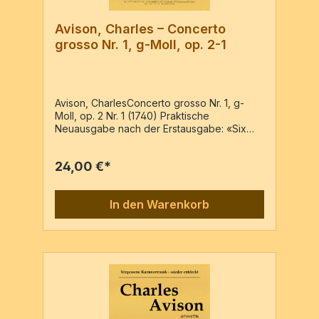
Avison, Charles – Concerto
grosso Nr. 1, g-Moll, op. 2-1
Avison, CharlesConcerto grosso Nr. 1, g-
Moll, op. 2 Nr. 1 (1740) Praktische
Neuausgabe nach der Erstausgabe: «Six
concerto´s in seven parts. Dedicated to the
Honourable Colonel Blathwayt by ...» –
24,00 €*
Reprint der Ausgabe: Newcastle : Joseph
Barber, c1740 (Erstdruck)Vl1conc., Vl1rip.,
Vl2 conc., Vl2 rip., Va, Vc, BassoPartitur & 7
In den Warenkorb
Stimmen / 34 Seiten Wenn Sie Dubletten
benötigen, bitte per e-mail bestellen.Preis
für Dubletten 1,00 € inkl. MwSt.