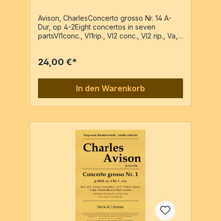
Avison, CharlesConcerto grosso Nr. 14 A-
Dur, op 4-2Eight concertos in seven
partsVl1conc., Vl1rip., Vl2 conc., Vl2 rip., Va,
Vc, BassoPartitur + 7 Stimmen / 42 Seiten
24,00 €*
In den Warenkorb