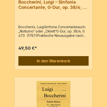
Boccherini, Luigi – Sinfonia
Concertante, G-Dur, op. 38/4; G
470
Boccherini, LuigiSinfonia Concertanteauch:
„Notturno“ oder „Oktett“G-Dur, op. 38/4; G
470 (1787)Praktische Neuausgabe nach
der Erstausgabe: « Simphonie Concertante /
à huit instruments obligé /pour deux violons,
49,50 €*
deux violoncelles, alto, oboe ou flûte, cor et
basson / par L. Boccherini / op: 41 - prix 6 Fr
- à Paris, chez Pleyel, auteur rue Neuve
In den Warenkorb
des Petits Champs .. » PN 140, c1798 für
Oboe (Flöte), Horn & Fagott, 2 Violinen,
Viola, 2 Violoncelli oder Violoncello & Basso
(Arr.)Partitur & 9 Stimmen/ 79 Seiten