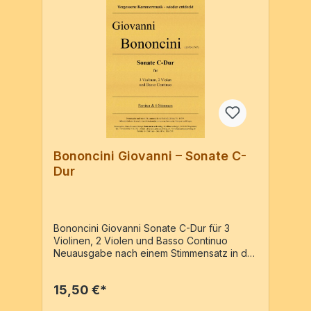
Bononcini Giovanni – Sonate C-
Dur
Bononcini Giovanni Sonate C-Dur für 3
Violinen, 2 Violen und Basso Continuo
Neuausgabe nach einem Stimmensatz in der
Britisch Library Nr.: 49599. Offensichtlich ein
Konvolut von Zwischenaktmusiken von
15,50 €*
Bononcini, Dieupart und Finger. Partitur & 6
Stimmen / 22 Seiten