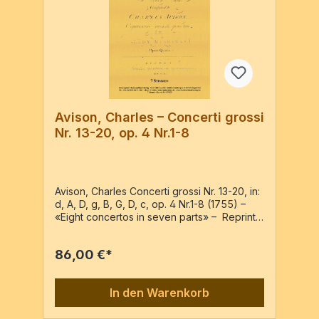
Avison, Charles – Concerti grossi
Nr. 13-20, op. 4 Nr.1-8
Avison, Charles Concerti grossi Nr. 13-20, in:
d, A, D, g, B, G, D, c, op. 4 Nr.1-8 (1755) –
«Eight concertos in seven parts» – Reprint
der Ausgabe: London : John Johnson,
c1755 (Erstdruck) Vl1conc., Vl1rip., Vl2 conc.,
86,00 €*
Vl2 rip., Va, Vc, Basso 7 Stimmen im
Umschlag / 164 Seiten
In den Warenkorb