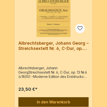
Albrechtsberger, Johann Georg –
Streichsextett Nr. 6, C-Dur, op.
13 Nr. 6
Albrechtsberger, Johann
GeorgStreichsextett Nr. 6, C-Dur, op. 13 Nr.6
(c1800) –Moderne Edition des Erstdrucks:
«Trois Sextuors pour deux Violons, deux
Altos, Violoncelle et Basse » - Wien : Bureau
23,50 €*
d’Arts et d’Industrie, c18002 Vl, 2 Va, 2 Vc
oder Vc+Kb (Arr.)Partitur & 7 Stimmen / 44
Seiten
In den Warenkorb