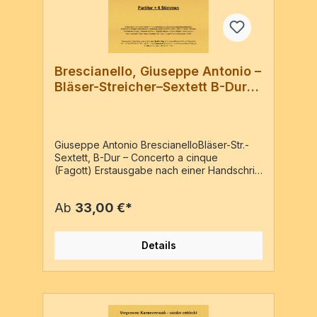
Brescianello, Giuseppe Antonio –
Bläser-Streicher–Sextett B-Dur
mit Fagott
Giuseppe Antonio BrescianelloBläser-Str.-
Sextett, B-Dur – Concerto a cinque
(Fagott) Erstausgabe nach einer Handschrift
der Gräflichen von Schönborn’schen
Musikbibliothek, als Mikrofilm nachgewiesen
Ab
33,00 €*
beim Deutschen Musikgeschichtlichen
Archiv (DMA) in Kassel, Germany. Titelblatt
der Vorlage: „Concerto à 5 & b.c. / Fagotto
Details
obligato / Violino obligato / Violino primo
/ Violino secundo / Viola / Basso Continuo /
DeI Signor Joseph Franz Brescianello /
(445)“Fagott, Vl conc., 2 Vl rip., Va,
BassoPartitur & 6 Stimmen / 71 Seiten