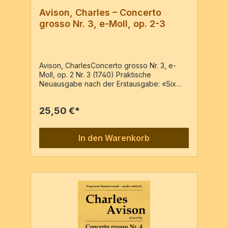
Avison, Charles – Concerto
grosso Nr. 3, e-Moll, op. 2-3
Avison, CharlesConcerto grosso Nr. 3, e-
Moll, op. 2 Nr. 3 (1740) Praktische
Neuausgabe nach der Erstausgabe: «Six
concerto´s in seven parts. Dedicated to the
Honourable Colonel Blathwayt by ...» –
25,50 €*
Reprint der Ausgabe: Newcastle : Joseph
Barber, c1740 (Erstdruck)Vl1conc., Vl1rip.,
Vl2 conc., Vl2 rip., Va, Vc, BassoPartitur & 7
In den Warenkorb
Stimmen / 36 Seiten Wenn Sie Dubletten
benötigen, bitte per e-mail bestellen.Preis
für Dubletten 1,00 € inkl. MwSt.