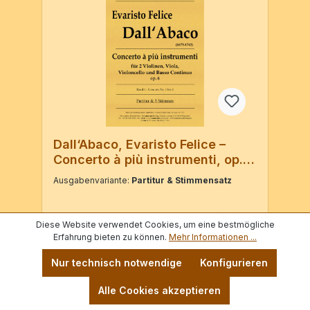
Dall‘Abaco, Evaristo Felice –
Concerto à più instrumenti, op. 6
– Concerto Nr. 1 bis 4
Ausgabenvariante:
Partitur & Stimmensatz
Evaristo Felice Dall‘AbacoConcerto à più
Diese Website verwendet Cookies, um eine bestmögliche
instrumenti op. 6 (1850) – Concerto Nr. 1 bis
Erfahrung bieten zu können.
Mehr Informationen ...
4für 2 Violinen, Viola, Violoncello und
KontrabassPraktische Praktische
Varianten ab
7,00 €*
Nur technisch notwendige
Konfigurieren
Neuausgabe nach «Amsterdam – Spesa di
89,50 €*
Michele Carlo Le Cene - No. 575» Partitur &
Alle Cookies akzeptieren
5 Stimmen / 136 Seiten Partitur / 57 Seiten
5 Stimmen / 80 Seiten Doubletten erhältlich!