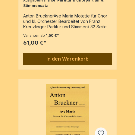
Ausgabenvariante:
Partitur & Chorpartitur &
Stimmensatz
Anton BrucknerAve Maria Motette für Chor
und kl. Orchester Bearbeitet von Franz
Kreuzlinger Partitur und Stimmen/ 32 Seiten
Chorpartitur/ 4 Seiten / 30 Stimmen Weitere
Varianten ab
1,50 €*
Chorpartituren können gerne zusätzlich zu
61,00 €*
Partitur, Stimmen und den 50 Chorpartituren
bestellen.
In den Warenkorb