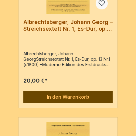
Albrechtsberger, Johann Georg –
Streichsextett Nr. 1, Es-Dur, op.
13-1
Albrechtsberger, Johann
GeorgStreichsextett Nr. 1, Es-Dur, op. 13 Nr.1
(c1800) –Moderne Edition des Erstdrucks:
«Trois Sextuors pour deux Violons, deux
Altos, Violoncelle et Basse » -Wien : Bureau
20,00 €*
d’Arts et d’Industrie, c18002 Vl, 2 Va, 2 Vc
oder Vc+Kb (Arr.)Partitur & 7 Stimmen / 33
Seiten
In den Warenkorb