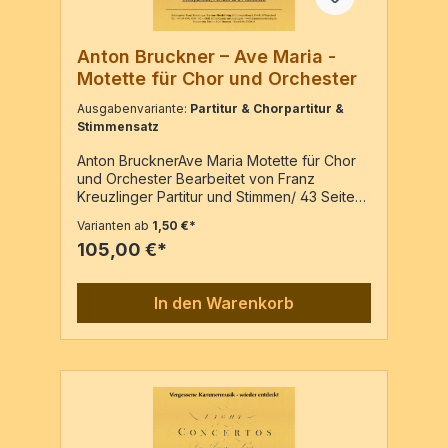
Anton Bruckner – Ave Maria -
Motette für Chor und Orchester
Ausgabenvariante:
Partitur & Chorpartitur &
Stimmensatz
Anton BrucknerAve Maria Motette für Chor
und Orchester Bearbeitet von Franz
Kreuzlinger Partitur und Stimmen/ 43 Seiten
Bei den Streichern wird eine
Varianten ab
1,50 €*
Mindestbesetzung von 4-4-3-3-1 geliefert.
105,00 €*
Chorpartitur/ 4 Seiten / 50 Stimmen Weitere
Chorpartituren können gerne zusätzlich zu
Partitur, Stimmen und den 50 Chorpartituren
In den Warenkorb
bestellen.