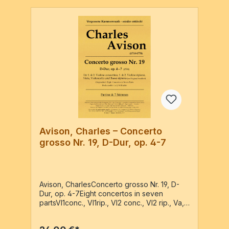
Avison, Charles – Concerto
grosso Nr. 19, D-Dur, op. 4-7
Avison, CharlesConcerto grosso Nr. 19, D-
Dur, op. 4-7Eight concertos in seven
partsVl1conc., Vl1rip., Vl2 conc., Vl2 rip., Va,
Vc, BassoPartitur + 7 Stimmen / 39 Seiten