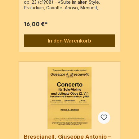
op. 23 (c1908) – «Suite im alten Style.
Präludium, Gavotte, Arioso, Menuett,
Fughetta für Streichquartett » – Reprint
Erstausgabe: Wien : Ludwig Doblinger, PN:
16,00 €*
D.3942, [c1908]2Vl, Va, Vc4 Stimmen / 36
Seiten
In den Warenkorb
Brescianell, Giuseppe Antonio –