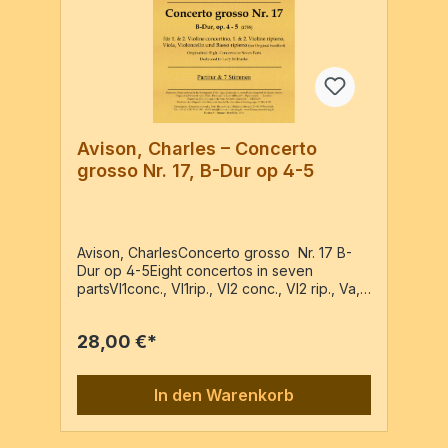
Avison, Charles – Concerto
grosso Nr. 17, B-Dur op 4-5
Avison, CharlesConcerto grosso Nr. 17 B-
Dur op 4-5Eight concertos in seven
partsVl1conc., Vl1rip., Vl2 conc., Vl2 rip., Va,
Vc, BassoPartitur + 7 Stimmen / 47 Seiten
28,00 €*
In den Warenkorb