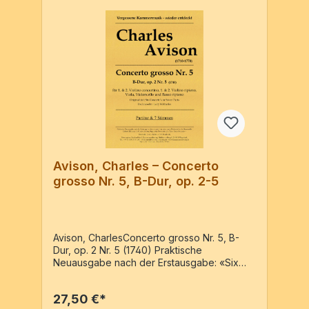
Avison, Charles – Concerto
grosso Nr. 5, B-Dur, op. 2-5
Avison, CharlesConcerto grosso Nr. 5, B-
Dur, op. 2 Nr. 5 (1740) Praktische
Neuausgabe nach der Erstausgabe: «Six
concerto´s in seven parts. Dedicated to the
Honourable Colonel Blathwayt by ...» –
27,50 €*
Reprint der Ausgabe: Newcastle : Joseph