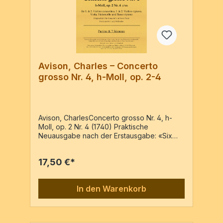
Avison, Charles – Concerto
grosso Nr. 4, h-Moll, op. 2-4
Avison, CharlesConcerto grosso Nr. 4, h-
Moll, op. 2 Nr. 4 (1740) Praktische
Neuausgabe nach der Erstausgabe: «Six
concerto´s in seven parts. Dedicated to the
Honourable Colonel Blathwayt by ...» –
17,50 €*
Reprint der Ausgabe: Newcastle : Joseph
Barber, c1740 (Erstdruck)Vl1conc., Vl1rip.,
Vl2 conc., Vl2 rip., Va, Vc, BassoPartitur & 7
In den Warenkorb
Stimmen / 25 Seiten Wenn Sie Dubletten
benötigen, bitte per e-mail bestellen.Preis
für Dubletten 1,00 € inkl. MwSt.