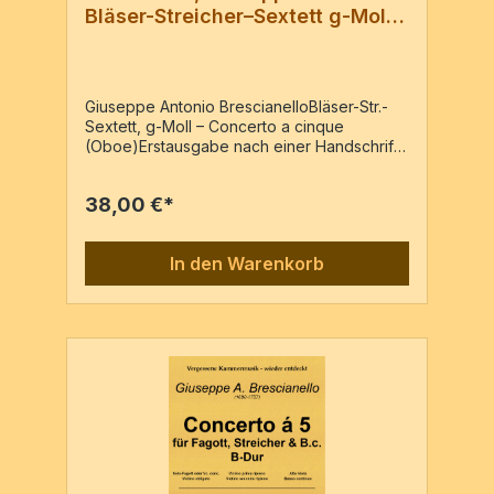
Bläser-Streicher–Sextett g-Moll
mit Oboe
Giuseppe Antonio BrescianelloBläser-Str.-
Sextett, g-Moll – Concerto a cinque
(Oboe)Erstausgabe nach einer Handschrift
der Gräflichen von Schönborn’schen
Musikbibliothek, als Mikrofilm nachgewiesen
38,00 €*
beim Deutschen Musikgeschichtlichen
Archiv (DMA) in Kassel, Germany. Titelblatt
der Vorlage: "Concerto (1. ) ä Violini
In den Warenkorb
Concertato I Haubois obligato I Violino
Secondo I Violino Ripieno I Alto Viola I
Basso Continuo di J. A. Brescianello I
(446)"Vl conc., Oboe, 2 Vl rip., Va,
BassoPartitur & 7 Stimmen / 67 Seiten