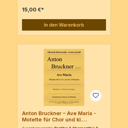
des Erstdrucks: Nice, 1911, Paul Decourelle
15,00 €*
(P.Nr. 1084) Hrsg: Klaus Locher2 Vl, Va, Vc,
KbPartitur & 5 Stimmen / 21 Seiten
In den Warenkorb
Anton Bruckner – Ave Maria -
Motette für Chor und kl.
Orchester