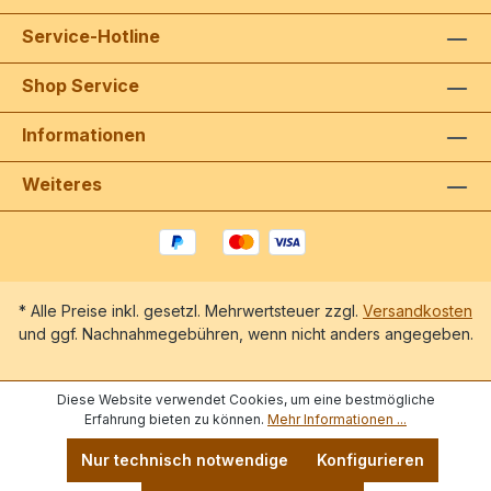
Springen" (5 Violinen)Kreutzer, c.: Schon
Service-Hotline
die Abendglocken klangen. Aus der Oper
"Das Nachtlager von Granada" (4
Violinen)Mendelssohn Bartholdy, F.:
Shop Service
Hochzeitsmarsch aus "Ein
Somernachtstraum" (5 Violinen)Mozart, W.A
Informationen
.: Pantomime aus der Ballettmusik "Les petits
riens" (3 Violinen) – Thema aus
der Klaviersonate K.V . 331 (3
Weiteres
Violinen)Silcher, F.: Schifferlied "Es löscht
das Meer die Sonne aus" (5
Violinen)Suppe, F.V: Boccaccio-Marsch (3
Violinen)Vivaldi, A.: Larghetto aus dem
Concerto grosso a-moll (3 Violinen)Weber,
C.M.v .: Chor der Brautjungfern aus der Oper
* Alle Preise inkl. gesetzl. Mehrwertsteuer zzgl.
Versandkosten
"Der Fr eischütz" (4 Violinen) –
Leise, leise, fromme Weise. Aus der Oper
und ggf. Nachnahmegebühren, wenn nicht anders angegeben.
"Der Freischütz" (3 Violinen)
Diese Website verwendet Cookies, um eine bestmögliche
Erfahrung bieten zu können.
Mehr Informationen ...
Nur technisch notwendige
Konfigurieren