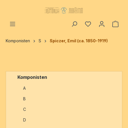
alt springen
Ware
Komponisten
S
Spiczer, Emil (ca. 1850-1919)
Komponisten
A
B
C
D