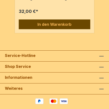
der handschriftlichen Partitur Mus.Hs.4640
undStimmen Mus.Hs.4642 aus der
32,00 €*
Musiksammlung der Österreichischen
Nationalbibliothek in Wien.. Partitur & 5
Stimmen / 43 Seiten
In den Warenkorb
Service-Hotline
Shop Service
Informationen
Weiteres