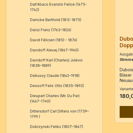
Dall'Abaco Evaristo Felice (1675-
1742)
Damcke Berthold (1812-1875)
Danzi Franz (1763–1826)
Dubo
David Félicien (1810 - 1876)
Doppe
Davidoff Alexej (1867–1940)
und S
Ausga
Stimme
Davidoff Karl (Charles) Julevic
(1838–1889)
Dubois
Bläser
Debussy Claude (1862–1918)
Neuau
Erstau
Dessoff Felix Otto (1835–1892)
Variant
Double
180,
Dieupart Charles (Mr. Du Par)
» Pari
(1667-1740)
- Parti
Klarine
Dittersdorf Carl Ditters von (1739–
Violine
1799 )
Kontra
278 Sei
Dobrzynski Feliks (1807–1867)
Stimme