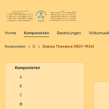
springen
Zur Hauptnavigation springen
Home
Komponisten
Besetzungen
Volksmusi
Komponisten
D
Dubois Théodore (1837–1924)
Komponisten
A
B
C
D