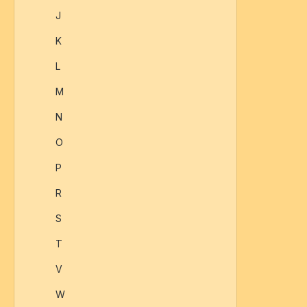
J
K
L
M
N
O
P
R
S
T
V
W