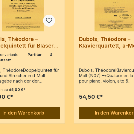
is, Théodore –
Dubois, Théodore –
lquintett für Bläser
Klavierquartett, a-Mo
treicher in d-Moll
Vl, Va, Vc, Pf
benvariante:
Partitur &
nsatz
, ThéodoreDoppelquintett für
Dubois, ThéodoreKlavierqua
 und Streicher in d-Moll
Moll (1907) –«Quatuor en la
sgabe nach der der
pour piano, violon, alto &
sgabe : « DIXTUOR pour
violoncelle» – Reprint der 
en ab
65,00 €*
 Quintette à cordes et à vent
Paris : au Ménestrel (Heuge
00 €*
54,50 €*
s : Heugel & Cie (Au Ménestrel)
H.&Cie 23,286, c1907Vl, Va,
tur [c1909]Flöte, Oboe,
Partitur & 3 Stimmen / 104 S
tte in B, Fagott, Horn in F, 2
In den Warenkorb
In den Warenko
n, Viola, Violoncello,
bassPartitur und Stimmen /
tenPartitur / 135 Seiten10
n / 143 Seiten