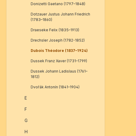
Donizetti Gaetano (1797–1848)
Dotzauer Justus Johann Friedrich
(1783–1860)
Draeseke Felix (1835–1913)
Drechsler Joseph (1782-1852)
Dubois Théodore (1837–1924)
Dussek Franz Xaver (1731–1799)
Dussek Johann Ladislaus (1761–
1812)
Dvořák Antonín (1841–1904)
E
F
G
H