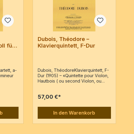
Dubois, Théodore –
ll für
Klavierquintett, F-Dur
rtett, a-
Dubois, ThéodoreKlavierquintett, F-
 mineur
Dur (1905) – «Quintette pour Violon,
Hautbois ( ou second Violon, ou
Ausgabe:
Clarinette), Alto, Violoncelle et
l), VN:
Piano» – Reprint der Ausgabe: Paris
57,00 €*
 Vc, PfPf-
: au Ménestrel (Heugel), VN: H.&Cie
eiten
23,286, c1907Vl1, Ob / Cl (B), Va, Vc,
PfPf-Partitur & 5 Stimmen / 108
rb
In den Warenkorb
Seiten