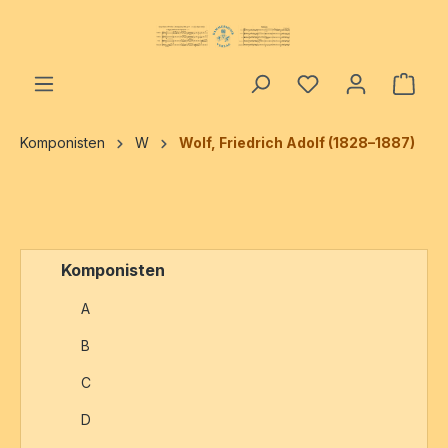
alt springen
Ware
Komponisten
W
Wolf, Friedrich Adolf (1828–1887)
Komponisten
A
B
C
D