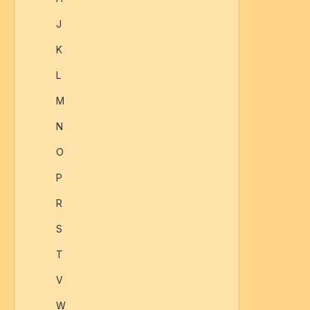
J
K
L
M
N
O
P
R
S
T
V
W