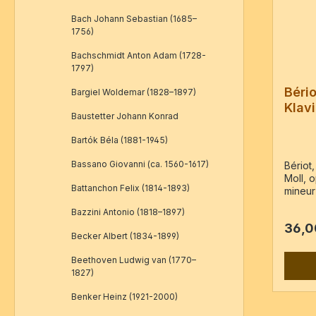
Bach Johann Sebastian (1685–
1756)
Bachschmidt Anton Adam (1728-
1797)
Bério
Bargiel Woldemar (1828–1897)
Klavi
Baustetter Johann Konrad
50
Bartók Béla (1881-1945)
Bassano Giovanni (ca. 1560-1617)
Bériot,
Moll, 
Battanchon Felix (1814-1893)
mineur
Violon
Bazzini Antonio (1818–1897)
Paris :
36,0
Vl, Va
Becker Albert (1834-1899)
/ 67 S
Beethoven Ludwig van (1770–
1827)
Benker Heinz (1921-2000)