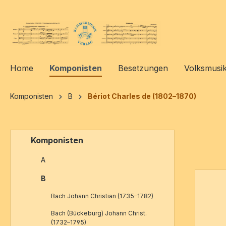
springen
Zur Hauptnavigation springen
Home
Komponisten
Besetzungen
Volksmusi
Komponisten
B
Bériot Charles de (1802–1870)
Komponisten
A
B
Bach Johann Christian (1735–1782)
Bach (Bückeburg) Johann Christ.
(1732–1795)