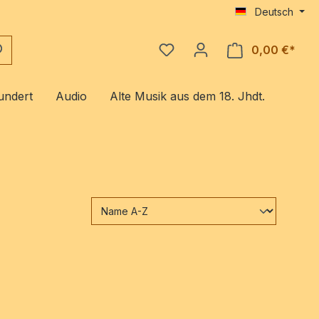
Deutsch
0,00 €*
Ware
undert
Audio
Alte Musik aus dem 18. Jhdt.