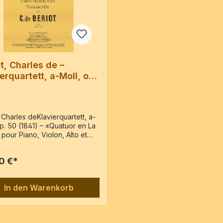
t, Charles de –
erquartett, a-Moll, op.
 Charles deKlavierquartett, a-
op. 50 (1841) – «Quatuor en La
 pour Piano, Violon, Alto et
celle» – Reprint der Ausgabe:
 J. Hamelle, PN: ohne, c1841Pf,
0 €*
, VcKlavierpartitur & 3 Stimmen
eiten
In den Warenkorb