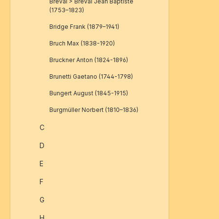
Breval > Bréval Jean Baptiste
(1753–1823)
Bridge Frank (1879–1941)
Bruch Max (1838-1920)
Bruckner Anton (1824-1896)
Brunetti Gaetano (1744-1798)
Bungert August (1845-1915)
Burgmüller Norbert (1810–1836)
C
D
E
F
G
H