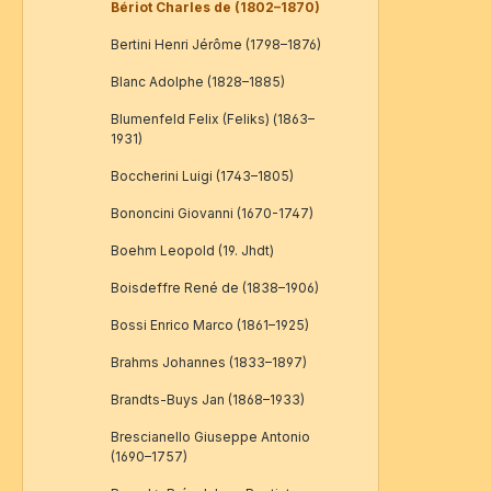
Bériot Charles de (1802–1870)
Bertini Henri Jérôme (1798–1876)
Blanc Adolphe (1828–1885)
Blumenfeld Felix (Feliks) (1863–
1931)
Boccherini Luigi (1743–1805)
Bononcini Giovanni (1670-1747)
Boehm Leopold (19. Jhdt)
Boisdeffre René de (1838–1906)
Bossi Enrico Marco (1861–1925)
Brahms Johannes (1833–1897)
Brandts-Buys Jan (1868–1933)
Brescianello Giuseppe Antonio
(1690–1757)