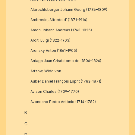
Albrechtsberger Johann Georg (1736–1809)
Ambrosio, Alfredo d' (1871–1914)
Amon Johann Andreas (1763–1825)
Arditi Luigi (1822–1903)
Arensky Anton (1861–1905)
Arriaga Juan Crisóstomo de (1806–1826)
Artzow, Wido von
Auber Daniel François Esprit (1782–1871)
Avison Charles (1709–1770)
Avondano Pedro António (1714-1782)
B
C
D