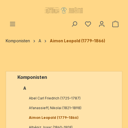
alt springen
Ware
Komponisten
A
Aimon Leopold (1779–1866)
Komponisten
A
Abel Carl Friedrich (1725–1787)
Afanassieff, Nikolai (1821–1898)
Aimon Leopold (1779–1866)
Albéniz, Isaac (1860-1909)