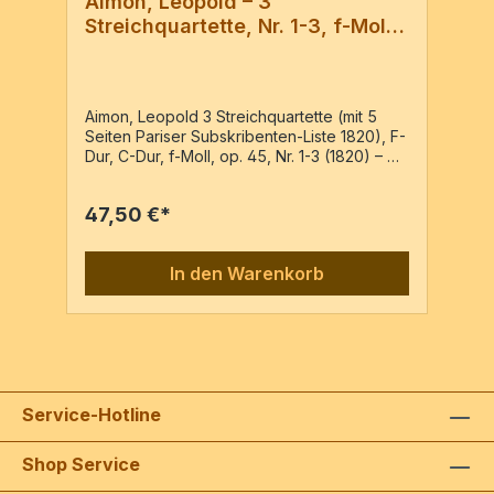
Aimon, Leopold – 3
Streichquartette, Nr. 1-3, f-Moll,
op. 45
Aimon, Leopold 3 Streichquartette (mit 5
Seiten Pariser Subskribenten-Liste 1820), F-
Dur, C-Dur, f-Moll, op. 45, Nr. 1-3 (1820) –
«Trois nouveaux quatuors pour deux
violons, alto et basse, oeuvre 45» – Reprint
47,50 €*
der Ausgabe: Paris : Pacini , PN 460, c1820
2 Vl, Va, Vc 4 Stimmen / 90 Seiten
In den Warenkorb
Service-Hotline
Shop Service