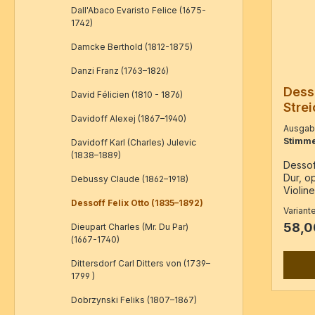
Dall'Abaco Evaristo Felice (1675-
1742)
Damcke Berthold (1812-1875)
Danzi Franz (1763–1826)
Desso
David Félicien (1810 - 1876)
Strei
Davidoff Alexej (1867–1940)
10
Ausga
Stimme
Davidoff Karl (Charles) Julevic
(1838–1889)
Dessoff
Dur, op
Debussy Claude (1862–1918)
Violin
Violonc
Dessoff Felix Otto (1835–1892)
Variant
Reprin
58,0
Dieupart Charles (Mr. Du Par)
Kistner
(1667-1740)
5 Stim
Seiten
Dittersdorf Carl Ditters von (1739–
1799 )
Dobrzynski Feliks (1807–1867)