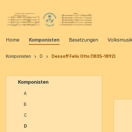
springen
Zur Hauptnavigation springen
Home
Komponisten
Besetzungen
Volksmusi
Komponisten
D
Dessoff Felix Otto (1835–1892)
Komponisten
A
B
C
D