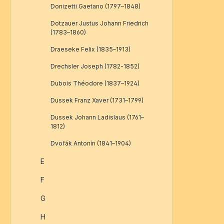
Donizetti Gaetano (1797–1848)
Dotzauer Justus Johann Friedrich
(1783–1860)
Draeseke Felix (1835–1913)
Drechsler Joseph (1782-1852)
Dubois Théodore (1837–1924)
Dussek Franz Xaver (1731–1799)
Dussek Johann Ladislaus (1761–
1812)
Dvořák Antonín (1841–1904)
E
F
G
H