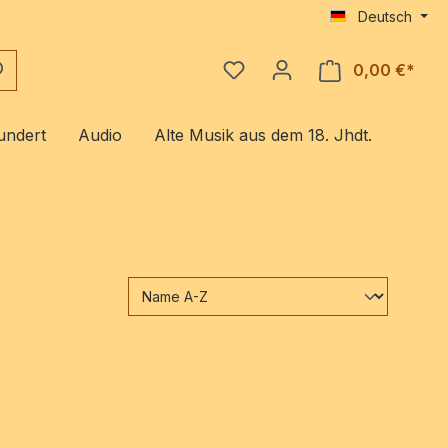
Deutsch
0,00 €*
Ware
undert
Audio
Alte Musik aus dem 18. Jhdt.