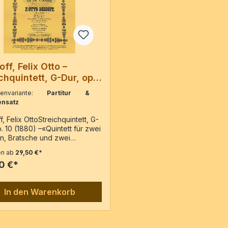
ff, Felix Otto –
chquintett, G-Dur, op.
benvariante:
Partitur &
nsatz
, Felix OttoStreichquintett, G-
. 10 (1880) –«Quintett für zwei
en, Bratsche und zwei
elle componirt von ...» –
en ab
29,50 €*
t der Ausgabe: Leipzig :
0 €*
, c18802 Vl, Va, 2 VcPartitur &
men / 102 SeitenPartitur / 58
5 Stimmen / 44 Seiten
In den Warenkorb