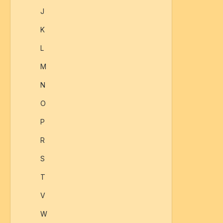
J
K
L
M
N
O
P
R
S
T
V
W