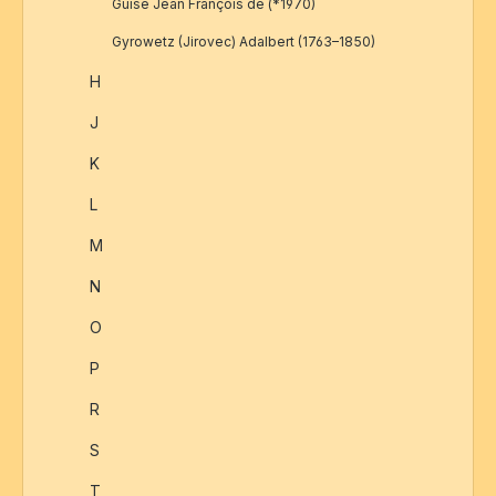
Guise Jean François de (*1970)
Gyrowetz (Jirovec) Adalbert (1763–1850)
H
J
K
L
M
N
O
P
R
S
T