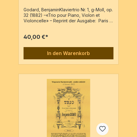
Godard, BenjaminKlaviertrio Nr. 1, g-Moll, op.
32 (1882) –«Trio pour Piano, Violon et
Violoncelle» – Reprint der Ausgabe: Paris :
Heugel & Cie (Au Ménestrel) PN: G.H.1072Pf,
Vl, VcPf-Partitur & 2 Stimmen / 76 Seiten
40,00 €*
In den Warenkorb