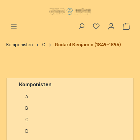
alt springen
Ware
Komponisten
G
Godard Benjamin (1849–1895)
Komponisten
A
B
C
D