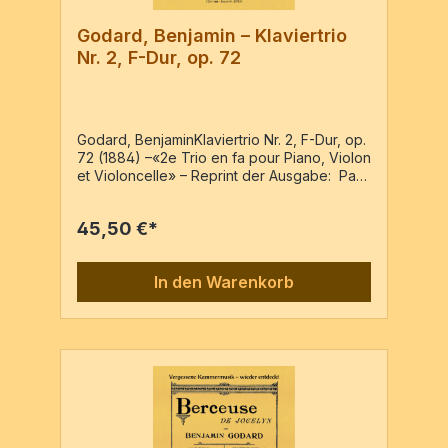
Godard, Benjamin – Klaviertrio
Nr. 2, F-Dur, op. 72
Godard, BenjaminKlaviertrio Nr. 2, F-Dur, op.
72 (1884) –«2e Trio en fa pour Piano, Violon
et Violoncelle» – Reprint der Ausgabe: Paris
: A. Durand & fils, PN: D.S.et Cie 3147,
c1884Pf, Vl, VcPf-Partitur & 2 Stimmen / 86
45,50 €*
Seiten
In den Warenkorb