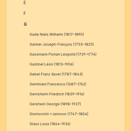
E
F
G
Gade Niels Wilhelm (1817–1890)
Garnier Joseph-François (1755–1825)
Gassmann Florian Leopold (1729–1774)
Gastinel Léon (1813–1906)
Gebel Franz Xaver (1787–1843)
Geminiani Francesco (1687–1762)
Gernsheim Friedrich (1839–1916)
Gershwin George (1898-1937)
Giornovichi >Jarnovic (1747–1804)
Glass Louis (1864–1936)