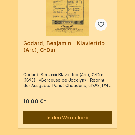
Godard, Benjamin – Klaviertrio
(Arr.), C-Dur
Godard, BenjaminKlaviertrio (Arr.), C-Dur
(1893) –«Berceuse de Jocelyn» –Reprint
der Ausgabe: Paris : Choudens, c1893, PN:
A.G.11,226Pf, Vl, VcPf-Partitur & 2 Stimmen /
16 Seiten
10,00 €*
In den Warenkorb