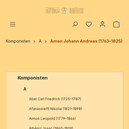
alt springen
Ware
Komponisten
A
Amon Johann Andreas (1763–1825)
Komponisten
A
Abel Carl Friedrich (1725–1787)
Afanassieff, Nikolai (1821–1898)
Aimon Leopold (1779–1866)
Albéniz, Isaac (1860-1909)