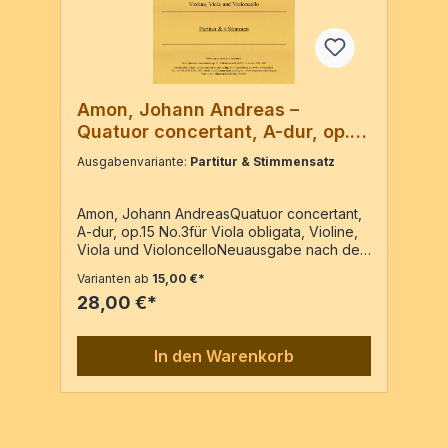
Amon, Johann Andreas –
Quatuor concertant, A-dur, op.15
No.3
Ausgabenvariante:
Partitur & Stimmensatz
Amon, Johann AndreasQuatuor concertant,
A-dur, op.15 No.3für Viola obligata, Violine,
Viola und VioloncelloNeuausgabe nach dem
Erstdruck: Trois Quatuors concertantes
Varianten ab
15,00 €*
op.15 Offenbach, n.d. (1801), J. André, P.Nr.
28,00 €*
1603Partitur / 20 Seiten4 Stimmen / 20
Seiten
In den Warenkorb