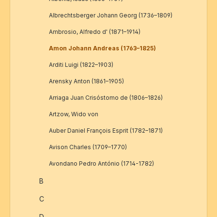
Albrechtsberger Johann Georg (1736–1809)
Ambrosio, Alfredo d' (1871–1914)
Amon Johann Andreas (1763–1825)
Arditi Luigi (1822–1903)
Arensky Anton (1861–1905)
Arriaga Juan Crisóstomo de (1806–1826)
Artzow, Wido von
Auber Daniel François Esprit (1782–1871)
Avison Charles (1709–1770)
Avondano Pedro António (1714-1782)
B
C
D