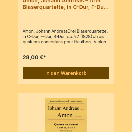
Amon, Johann Andreas – Drei
Bläserquartette, in C-Dur, F-Dur,
B-Dur, op. 92
Amon, Johann AndreasDrei Bläserquartette,
in C-Dur, F-Dur, B-Dur, op. 92 (1828)«Trois
quatuors concertans pour Hautbois, Violon,
Alto & Violoncelle... La partie du hautbois
peut être remplacée par une flûte ou un
28,00 €*
violon.» –Reprint der Ausgabe: Bonn et
Cologne : chez N. Simrock, PN 2337,
c1828Oboe/Flöte/Violine, Vl2, Va, Vc5
In den Warenkorb
Stimmen / 64 Seiten