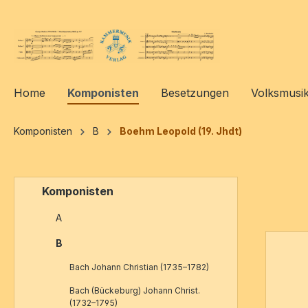
springen
Zur Hauptnavigation springen
Home
Komponisten
Besetzungen
Volksmusi
Komponisten
B
Boehm Leopold (19. Jhdt)
Komponisten
A
B
Bach Johann Christian (1735–1782)
Bach (Bückeburg) Johann Christ.
(1732–1795)