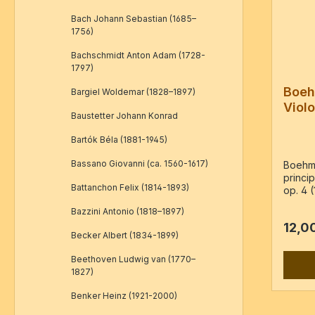
Bach Johann Sebastian (1685–
1756)
Bachschmidt Anton Adam (1728-
1797)
Boeh
Bargiel Woldemar (1828–1897)
Violo
Baustetter Johann Konrad
Strei
4
Bartók Béla (1881-1945)
Bassano Giovanni (ca. 1560-1617)
Boehm,
princip
Battanchon Felix (1814-1893)
op. 4 (
Violo
Bazzini Antonio (1818–1897)
de QU
12,0
dédiée
Becker Albert (1834-1899)
ami LE
Ausgab
Beethoven Ludwig van (1770–
Cie, PN
1827)
Va, Ba
Benker Heinz (1921-2000)