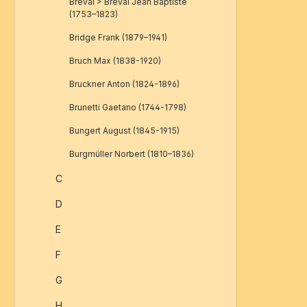
Breval > Bréval Jean Baptiste
(1753–1823)
Bridge Frank (1879–1941)
Bruch Max (1838-1920)
Bruckner Anton (1824-1896)
Brunetti Gaetano (1744-1798)
Bungert August (1845-1915)
Burgmüller Norbert (1810–1836)
C
D
E
F
G
H