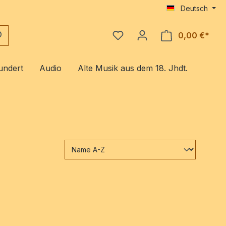
Deutsch
0,00 €*
Ware
undert
Audio
Alte Musik aus dem 18. Jhdt.