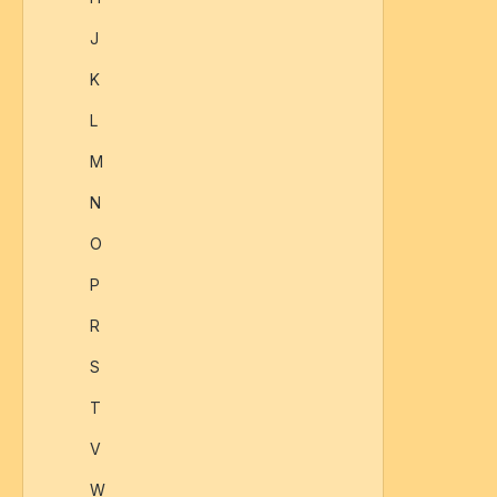
J
K
L
M
N
O
P
R
S
T
V
W