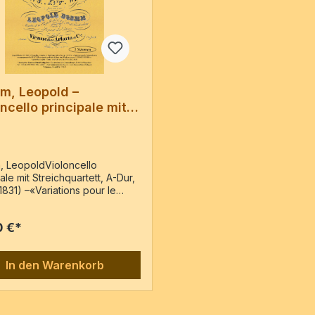
m, Leopold –
ncello principale mit
chquartett, A-Dur, op.
 LeopoldVioloncello
ale mit Streichquartett, A-Dur,
1831) –«Variations pour le
ncelle avec accompagnement
ATUOR composées et
0 €*
s à Mons. Ant. Weigl par son
OPOLD BOEHM » – Reprint der
e: Vienne : chez Artaria et
In den Warenkorb
: 3028, [c1831]Vc princ., 2 Vl,
sso5 Stimmen / 40 Seiten