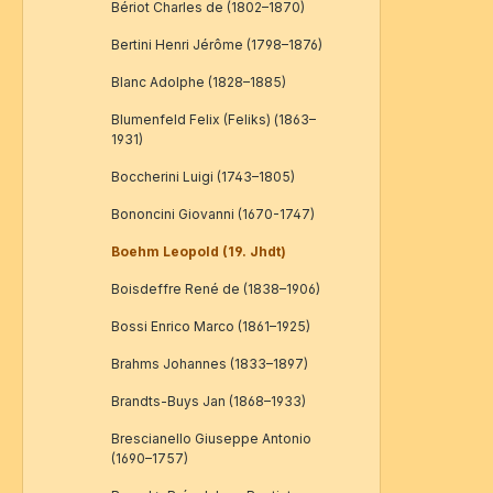
Bériot Charles de (1802–1870)
Bertini Henri Jérôme (1798–1876)
Blanc Adolphe (1828–1885)
Blumenfeld Felix (Feliks) (1863–
1931)
Boccherini Luigi (1743–1805)
Bononcini Giovanni (1670-1747)
Boehm Leopold (19. Jhdt)
Boisdeffre René de (1838–1906)
Bossi Enrico Marco (1861–1925)
Brahms Johannes (1833–1897)
Brandts-Buys Jan (1868–1933)
Brescianello Giuseppe Antonio
(1690–1757)