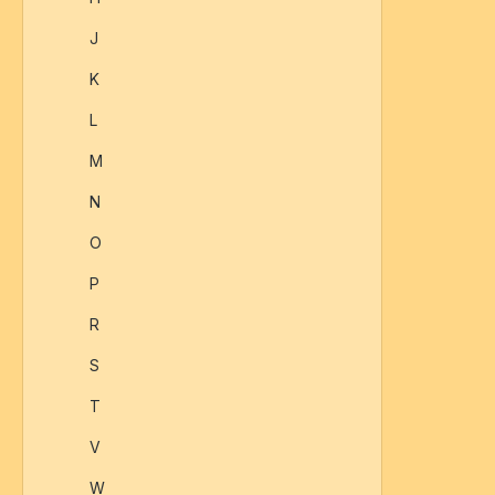
J
K
L
M
N
O
P
R
S
T
V
W