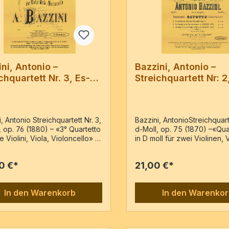
ni, Antonio –
Bazzini, Antonio –
chquartett Nr. 3, Es-
Streichquartett Nr: 2
op. 76
Moll, op. 75
, Antonio Streichquartett Nr. 3,
Bazzini, AntonioStreichquarte
, op. 76 (1880) – «3° Quartetto
d-Moll, op. 75 (1870) –«Quar
 Violini, Viola, Violoncello» –
in D moll für zwei Violinen, 
ile der Ausgabe: Milano : G.
Violoncello» – Reprint der 
 & Co, P.N.: 80817, c1880 2 Vl,
Leipzig : Verlag F.E.C.Leuck
0 €*
21,00 €*
 4 Stimmen im Umschlag88
F.E.C.L. 2563, c18702 Vl, Va
nF4573
Stimmen / 40 Seiten
In den Warenkorb
In den Warenko