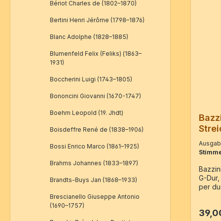
Bériot Charles de (1802–1870)
Bertini Henri Jérôme (1798–1876)
Blanc Adolphe (1828–1885)
Blumenfeld Felix (Feliks) (1863–
1931)
Boccherini Luigi (1743–1805)
Bononcini Giovanni (1670-1747)
Boehm Leopold (19. Jhdt)
Bazzi
Strei
Boisdeffre René de (1838–1906)
Dur, 
Ausga
Bossi Enrico Marco (1861–1925)
Stimme
Brahms Johannes (1833–1897)
Bazzini
G-Dur,
Brandts-Buys Jan (1868–1933)
per due
– Faks
Brescianello Giuseppe Antonio
Schott
(1690–1757)
39,0
Va, Vc