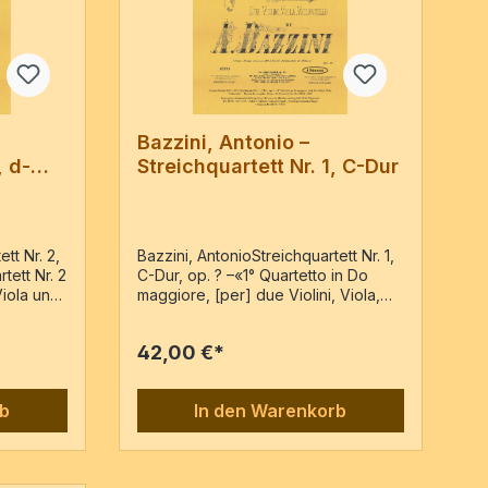
Bazzini, Antonio –
, d-
Streichquartett Nr. 1, C-Dur
tt Nr. 2,
Bazzini, AntonioStreichquartett Nr. 1,
tett Nr. 2
C-Dur, op. ? –«1° Quartetto in Do
Viola und
maggiore, [per] due Violini, Viola,
Ausgabe:
Violoncello» – Reprint der Ausgabe:
art, VN:
Milano : G. Ricordi & Co, P.N.: 80814,
42,00 €*
, Vc4
c18804 Stimmen / 80 Seiten
rb
In den Warenkorb