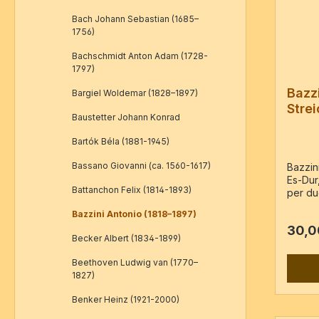
Bach Johann Sebastian (1685–
1756)
Bachschmidt Anton Adam (1728-
1797)
Bazzi
Bargiel Woldemar (1828–1897)
Strei
Baustetter Johann Konrad
Dur, 
Bartók Béla (1881-1945)
Bassano Giovanni (ca. 1560-1617)
Bazzini
Es-Dur
Battanchon Felix (1814-1893)
per due
Faksim
Bazzini Antonio (1818–1897)
Ricordi
30,0
Va, Vc
Becker Albert (1834-1899)
Seite
Beethoven Ludwig van (1770–
1827)
Benker Heinz (1921-2000)