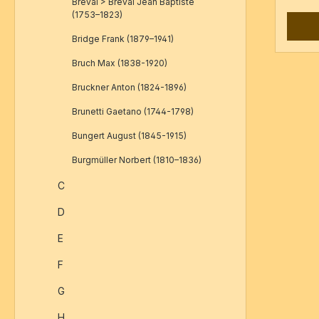
Seiten
Breval > Bréval Jean Baptiste
(1753–1823)
Bridge Frank (1879–1941)
Bruch Max (1838-1920)
Bruckner Anton (1824-1896)
Brunetti Gaetano (1744-1798)
Bungert August (1845-1915)
Burgmüller Norbert (1810–1836)
C
D
E
F
G
H