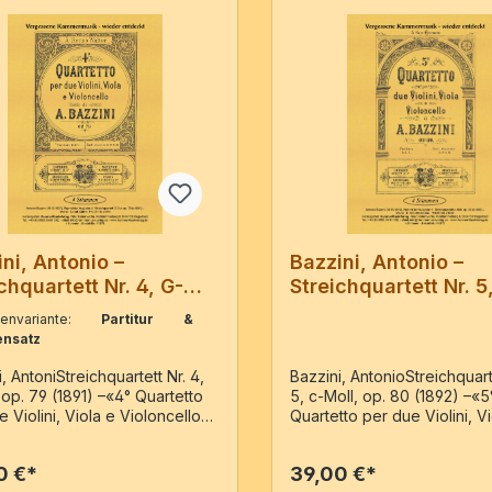
ni, Antonio –
Bazzini, Antonio –
chquartett Nr. 4, G-
Streichquartett Nr. 5
op. 79
Moll, op. 80
benvariante:
Partitur &
nsatz
, AntoniStreichquartett Nr. 4,
Bazzini, AntonioStreichquart
 op. 79 (1891) –«4° Quartetto
5, c-Moll, op. 80 (1892) –«5
 Violini, Viola e Violoncello»
Quartetto per due Violini, Vi
imile der Ausgabe: Mainz :
Violoncello» – Reprint der 
 Söhne, PN 25119, c18912 Vl,
Mainz : B. Schott´s Söhne,
0 €*
39,00 €*
Partitur & 4 Stimmen / 69
c18922 Vl, Va, Vc4 Stimmen