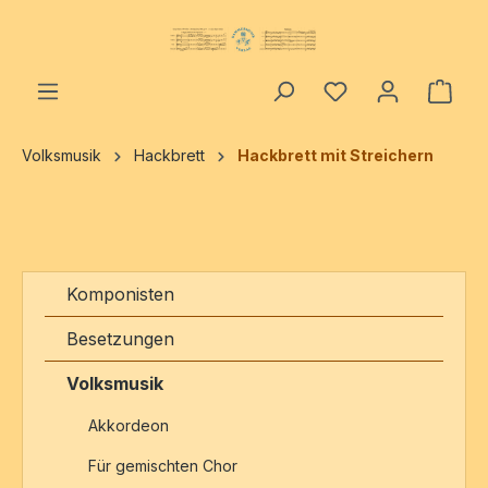
alt springen
Ware
Volksmusik
Hackbrett
Hackbrett mit Streichern
Komponisten
Besetzungen
Volksmusik
Akkordeon
Für gemischten Chor