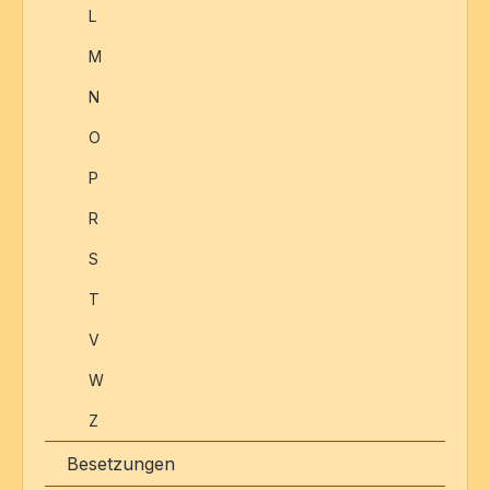
L
M
N
O
P
R
S
T
V
W
Z
Besetzungen