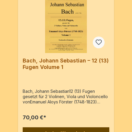
Bach, Johann Sebastian – 12 (13)
Fugen Volume 1
Bach, Johann Sebastian12 (13) Fugen
gesetzt für 2 Violinen, Viola und Violoncello
vonEmanuel Aloys Förster (1748-1823)
Volume 1 Erstausgabe auf der Grundlage
der handschriftlichen Partitur
70,00 €*
Mus.Hs.1236 aus der Österreichischen
Nationalbibliothek in Wien. 2 Vl, Va,
VcPartitur & 4 Stimmen / 100 Seiten