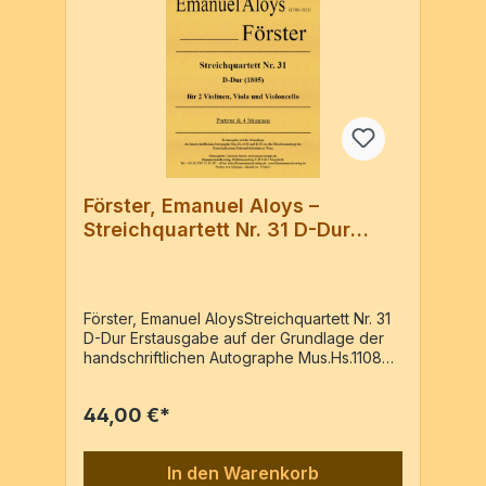
Förster, Emanuel Aloys –
Streichquartett Nr. 31 D-Dur
(1805)
Förster, Emanuel AloysStreichquartett Nr. 31
D-Dur Erstausgabe auf der Grundlage der
handschriftlichen Autographe Mus.Hs.1108
und 1138 aus der Musiksammlung
der Österreichischen Nationalbibliothek in
44,00 €*
Wien. 2 Vl, Va, VcPartitur & Stimmen / 62
Seiten
In den Warenkorb