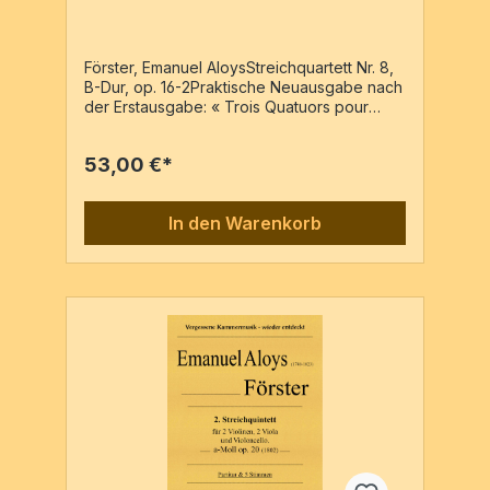
16-2
Förster, Emanuel AloysStreichquartett Nr. 8,
B-Dur, op. 16-2Praktische Neuausgabe nach
der Erstausgabe: « Trois Quatuors pour
deux Violons, Alto et Basse / Composés par
E.A. Förster, / Œuvre 16 Livr. 1 / à Vienne
53,00 €*
chez Artaria et Comp. » VN 741, c1799, 4
Stimmen2 Vl, Va, VcPartitur & 4 Stimmen / 82
Seiten
In den Warenkorb