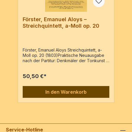
Förster, Emanuel Aloys –
Streichquintett, a-Moll op. 20
Förster, Emanuel Aloys Streichquintett, a-
Moll op. 20 (1803)Praktische Neuausgabe
nach der Partitur: Denkmäler der Tonkunst in
Österreich, 25. Jahrgang, 1.Teil, Band 67
Emanuel Aloys Förster - Kammermusik -
50,50 €*
Wien : Universal-Edition A.G., c1928;
Bearbeitung von Dr. Karl Weigl nach der
Erstausgabe:« Quintuor pour 2 Violons, 2
In den Warenkorb
Altes e Violoncelle par E. A. Förster, op. 20 »
Wien : Traeg, PN 138 (c1802)2 Vl, 2 Va,
VcPartitur & 5 Stimmen
Service-Hotline