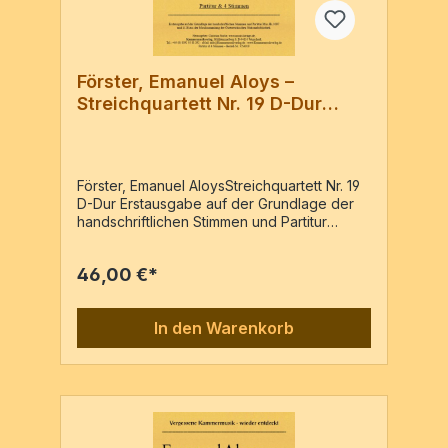
Förster, Emanuel Aloys –
Streichquartett Nr. 19 D-Dur
(1801)
Förster, Emanuel AloysStreichquartett Nr. 19
D-Dur Erstausgabe auf der Grundlage der
handschriftlichen Stimmen und Partitur
Mus.Hs.1097 und 1128 aus der
Musiksammlung der Österreichischen
46,00 €*
Nationalbibliothek. 2 Vl, Va, VcPartitur & 4
Stimmen / 65 Seiten
In den Warenkorb