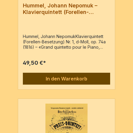
Hummel, Johann Nepomuk –
Klavierquintett (Forellen-
Besetzung) Nr. 1, d-Moll, op. 74a
Hummel, Johann NepomukKlavierquintett
(Forellen-Besetzung) Nr. 1, d-Moll, op. 74a
(1816) – «Grand quintetto pour le Piano,
Violon, Alto, Violoncelle & Contrebasse
arrangé d´après le Septuor par l´Auteur » –
49,50 €*
Reprint der Ausgabe: Wien : chez Artaria &
Comp.; VN 2452, [c1816]Pf, Vl, Va, Vc, Kb5
Stimmen / 94 Seiten
In den Warenkorb