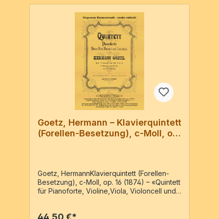
Goetz, Hermann – Klavierquintett
(Forellen-Besetzung), c-Moll, op.
16
Goetz, HermannKlavierquintett (Forellen-
Besetzung), c-Moll, op. 16 (1874) – «Quintett
für Pianoforte, Violine,Viola, Violoncell und
Contrabaß componirt von ...» – Reprint der
Ausgabe: Leipzig : Fr. Kistner, VN 5047,
44,50 €*
[c1878]Pf, Vl, Va, Vc, KbPf-Partitur & 4