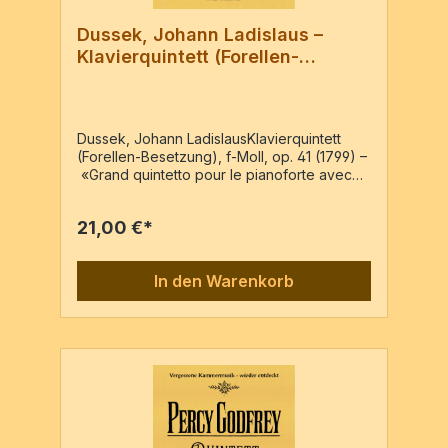
Dussek, Johann Ladislaus –
Klavierquintett (Forellen-
Besetzung), f-Moll, op. 41
Dussek, Johann LadislausKlavierquintett
(Forellen-Besetzung), f-Moll, op. 41 (1799) –
«Grand quintetto pour le pianoforte avec
accompagnement d'un violon, alto,
violoncelle obligés et contrebasse (ad
21,00 €*
libitum)» – Reprint der Ausgabe: Leipzig :
Breitkopf & Härtel, K.M.858Vl, Va, Vc, Kb,
Pf5 Stimmen / 40 Seiten
In den Warenkorb