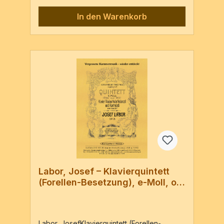
Ausgabe: Leipzig : chez Breitkopf & Härtel,
In den Warenkorb
PN: 4371, [c1826] 7 Stimmen [Hrsg.] Robert
de KockPf, Vl, Va, Vc, Kb oder Pf, Cl(B),
Hn(F), Vc, Kb7 Stimmen / 76 SeitenSehr gut
lesbares Faksimile, aufwändig restauriert.
Zwei Stimmen (Violine und Klarinette)
wurden wegen der schlechten Vorlagen
neu gesetzt. Taktzahlen in allen Stimmen.
Labor, Josef – Klavierquintett
(Forellen-Besetzung), e-Moll, op.
3
Labor, JosefKlavierquintett (Forellen-