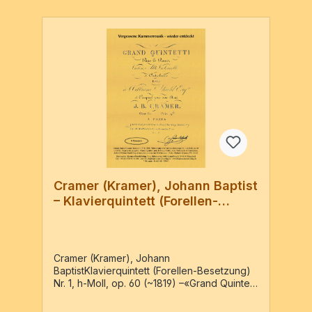
Cramer (Kramer), Johann Baptist
– Klavierquintett (Forellen-
Besetzung) Nr. 1
Cramer (Kramer), Johann
BaptistKlavierquintett (Forellen-Besetzung)
Nr. 1, h-Moll, op. 60 (~1819) –«Grand Quintetti
pour le Piano, Violon, Alto, Violoncelle et
Contrebasse, dédié à William Shield Esq. et