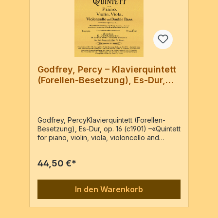
Godfrey, Percy – Klavierquintett
(Forellen-Besetzung), Es-Dur,
op. 16
Godfrey, PercyKlavierquintett (Forellen-
Besetzung), Es-Dur, op. 16 (c1901) –«Quintett
for piano, violin, viola, violoncello and
double bass» – Reprint der Ausgabe:
London : E. Donajowski, VN 4079,
44,50 €*
[c1903]Vl, Va, Vc, Kb, PfPf-Partitur & 4
Stimmen / 84 Seiten
In den Warenkorb