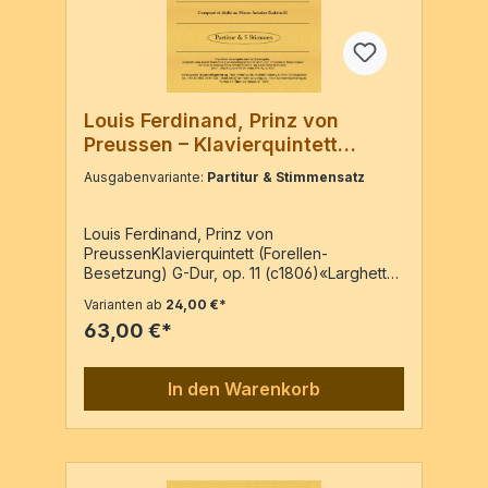
Louis Ferdinand, Prinz von
Preussen – Klavierquintett
(Forellen-Besetzung), G-Dur, op.
Ausgabenvariante:
Partitur & Stimmensatz
11
Louis Ferdinand, Prinz von
PreussenKlavierquintett (Forellen-
Besetzung) G-Dur, op. 11 (c1806)«Larghetto
varié pour le Piano-Forte avec
Varianten ab
24,00 €*
Accompagnement de Violon, Alto,
63,00 €*
Violoncelle et Basse obligés» – Neuauflage
der Ausgabe: Berlin : Rodolphe
Werckmeister, PN: 182,Vl, Va, Vc, Kb,
In den Warenkorb
PfPartitur / 34 Seiten5 Stimmen / 54 Seiten