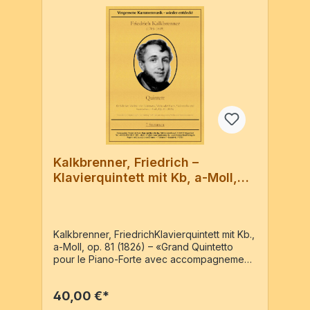
Kalkbrenner, Friedrich –
Klavierquintett mit Kb, a-Moll,
op. 81
Kalkbrenner, FriedrichKlavierquintett mit Kb.,
a-Moll, op. 81 (1826) – «Grand Quintetto
pour le Piano-Forte avec accompagnement
de Clarinette, Cor, Violoncelle et
Contrebasse (ou Violon, Alto, Violoncelle et
40,00 €*
Contrebasse) dédié à Monsieur le Général
Witzleben par F. Kalkbrenner.» – Reprint der