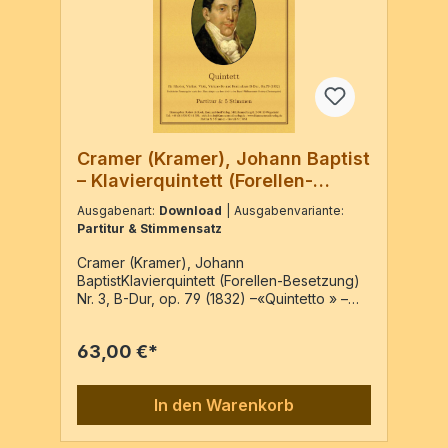
Cramer (Kramer), Johann Baptist
– Klavierquintett (Forellen-
Besetzung) Nr. 3
Ausgabenart:
Download
| Ausgabenvariante:
Partitur & Stimmensatz
Cramer (Kramer), Johann
BaptistKlavierquintett (Forellen-Besetzung)
Nr. 3, B-Dur, op. 79 (1832) –«Quintetto » –
Moderne Edition im Kammermusikverlag
(Erstausgabe)Hrsg: Rob de KockVl, Va, Vc,
63,00 €*
Kb, PfPartitur & 5 Stimmen / 128 Seiten
In den Warenkorb