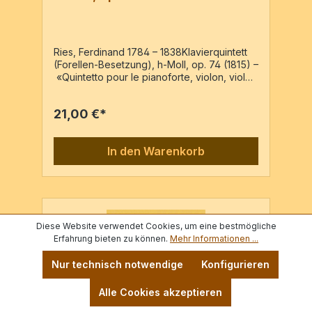
Ries, Ferdinand 1784 – 1838Klavierquintett
(Forellen-Besetzung), h-Moll, op. 74 (1815) –
«Quintetto pour le pianoforte, violon, viole,
violoncelle et contrebasse » – Reprint der
Ausgabe: Leipzig : au Bureau de Musique
21,00 €*
de C.F. Peters, PN 1320, c1818Pf, Vl, Va, Vc,
Kb5 Stimmen / 40 Seiten
In den Warenkorb
Diese Website verwendet Cookies, um eine bestmögliche
Erfahrung bieten zu können.
Mehr Informationen ...
Nur technisch notwendige
Konfigurieren
Alle Cookies akzeptieren