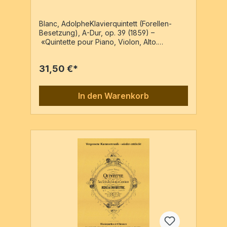
Blanc, AdolpheKlavierquintett (Forellen-
Besetzung), A-Dur, op. 39 (1859) –
«Quintette pour Piano, Violon, Alto.
Violoncelle et Contrebasse par Adolphe
Blanc» - dédié à Madame Jenny
31,50 €*
Montgolfier –Reprint der Ausgabe: Paris :
Richault, PN: 13397.R, [c1859]Pf, Vl, Va, Vc,
Kb5 Stimmen / 60 Seiten
In den Warenkorb