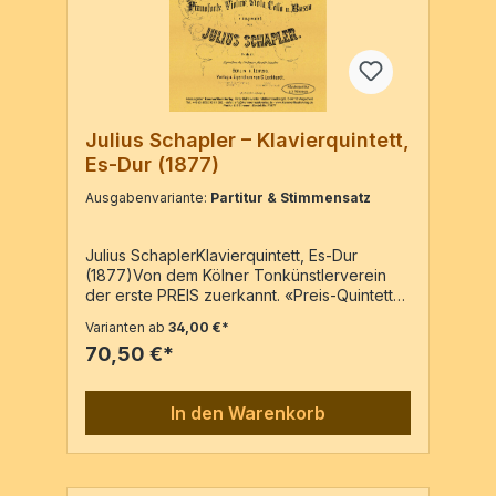
Julius Schapler – Klavierquintett,
Es-Dur (1877)
Ausgabenvariante:
Partitur & Stimmensatz
Julius SchaplerKlavierquintett, Es-Dur
(1877)Von dem Kölner Tonkünstlerverein
der erste PREIS zuerkannt. «Preis-Quintett
für Pianoforte, Violine, Viola, Cello & Basso»
Varianten ab
34,00 €*
– Reprint der Ausgabe: C. Luckhardt – Berlin
70,50 €*
& Leipzig (Plate CL 830)Pianoforte, Violine,
Viola, Cello I und Cello II oder
BassoKlavierpartitur & 5 Stimmen / 126
In den Warenkorb
SeitenKlavierpartitur / 62 Seiten5 Stimmen /
64 Seiten