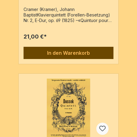
Cramer (Kramer), Johann
BaptistKlavierquintett (Forellen-Besetzung)
Nr. 2, E-Dur, op. 69 (1825) –«Quintuor pour
Pianoforte, Violon, Alto, Violoncelle et
Basse » – Reprint der Ausgabe: Leipzig :
21,00 €*
H.A. Probst, PN: 321, c1825Vl, Va, Vc, Kb, Pf5
Stimmen / 40 Seiten
In den Warenkorb