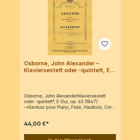
Osborne, John Alexander –
Klaviersextett oder -quintett, E-
Dur, op. 63
Osborne, John AlexanderKlaviersextett
oder -quintett*, E-Dur, op. 63 (1847)
–«Sextuor pour Piano, Flute, Hautbois, Cor,
Violoncelle et Contrebasse» – Reprint der
Ausgabe: Paris : Henry Lemoine & Cie, PN:
44,00 €*
3338.H. [c1847] - 8 StimmenFl, Ob, Hn, Vc,
Kb, Pf oder Vl, Ob, Va, Vc, Kb, Pf8 Stimmen
/ 92 Seiten* N.B. Cette oeuvre peut être