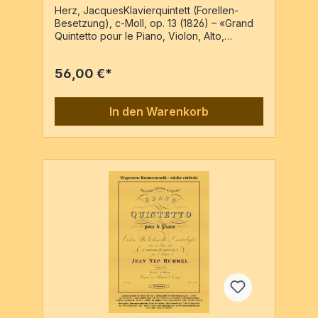
Herz, JacquesKlavierquintett (Forellen-
Besetzung), c-Moll, op. 13 (1826) – «Grand
Quintetto pour le Piano, Violon, Alto,
Violoncelle & Contrebasse (ou Basse)» –
Reprint der Ausgabe: Paris : Janet &
56,00 €*
Cotelle, VN1464, c1826Vl, Va, Vc, Kb, Pf5
Stimmen / 107 Seiten
In den Warenkorb