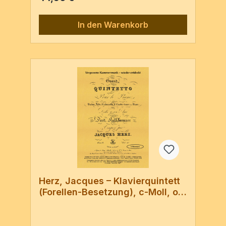
Stimmen / 84 Seiten
In den Warenkorb
Herz, Jacques – Klavierquintett
(Forellen-Besetzung), c-Moll, op.
13