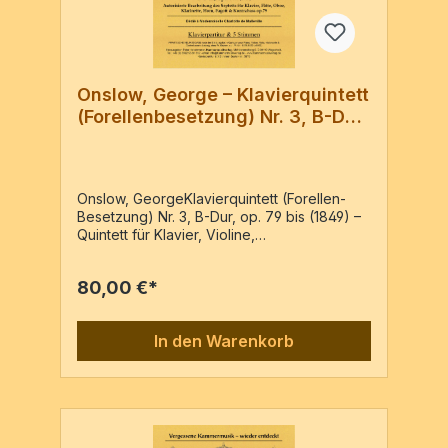
Onslow, George – Klavierquintett
(Forellenbesetzung) Nr. 3, B-Dur,
op. 79
Onslow, GeorgeKlavierquintett (Forellen-
Besetzung) Nr. 3, B-Dur, op. 79 bis (1849) –
Quintett für Klavier, Violine,
Viola, Violoncello & Kontrabass B-Dur,
op.79bis (1849)Autorisierte Bearbeitung des
80,00 €*
Septetts für Klavier, Flöte, Oboe, Klarinette,
Horn, Fagott & Kontrabass op.79Praktische
Neuausgabe nach der Erstausgabe:
In den Warenkorb
«Quintuor pour Piano, Violon, Viola,
Violoncelle & Contrebasse, Dédié à
Mademoiselle Charlotte de Malleville»
Leipzig, chez Fr. Kistner, o.J., Pl.-Nr.:
1831/1832 (c1852)Klavierpartitur & 5 Stimmen
/ 182 Seiten