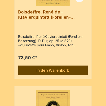
Boisdeffre, René de –
Klavierquintett (Forellen-
Besetzung), D-Dur, op. 25
Boisdeffre, RenéKlavierquintett (Forellen-
Besetzung), D-Dur, op. 25 (c1890)
–«Quintette pour Piano, Violon, Alto,
Violoncelle et Contre-basse» – Reprint der
Ausgabe: Paris : J. Hamelle, (früher:J.
73,50 €*
Maho), PN: J.2095.HVl, Va, Vc, Kb, Pf Pf-
Partitur & 4 Stimmen / 140 Seiten
In den Warenkorb