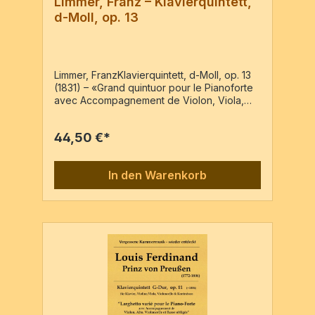
Limmer, Franz – Klavierquintett,
d-Moll, op. 13
Limmer, FranzKlavierquintett, d-Moll, op. 13
(1831) – «Grand quintuor pour le Pianoforte
avec Accompagnement de Violon, Viola,
Violoncelle et Basse...» – Reprint der
Ausgabe: Leipzig : Breitkopf & Härtel, VN
44,50 €*
5251, c1832Pf, Vl, Va, Vc, Kb5 Stimmen / 84
Seiten
In den Warenkorb