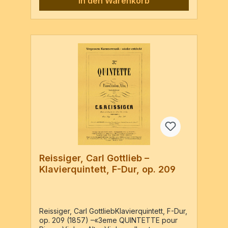
In den Warenkorb
exécuté en Quintette. L´Auteur a arrangé
très soigneusement les 3 parties de Flûte,
Hautbois et Cor pour un Violon et un
Alto. Les parties de Piano, Violoncelle et
Contrebasse s´est absolument (bon?) de
changé soit en Sextuor soit en Quintette.N.B.
Dieses Werk kann auch als Quintett gespielt
werden. Der Komponist hat die 3 Stimmen
der Flöte, der Oboe und des Horns sehr
sorgfältig für eine Violine und eine Viola
arrangiert.
Reissiger, Carl Gottlieb –
Klavierquintett, F-Dur, op. 209
Reissiger, Carl GottliebKlavierquintett, F-Dur,
op. 209 (1857) –«3eme QUINTETTE pour