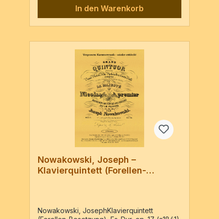
Stimmen / 84 Seiten
In den Warenkorb
Nowakowski, Joseph –
Klavierquintett (Forellen-
Besetzung), Es-Dur, op. 17
Nowakowski, JosephKlavierquintett