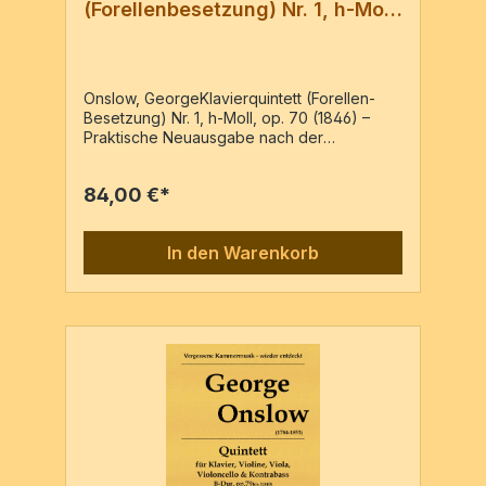
(Forellenbesetzung) Nr. 1, h-Moll,
op. 70
Onslow, GeorgeKlavierquintett (Forellen-
Besetzung) Nr. 1, h-Moll, op. 70 (1846) –
Praktische Neuausgabe nach der
Erstausgabe: «Quintetto pour Piano, Violon,
Alto, Violoncelle et Contrebasse» Leipzig,
84,00 €*
chez Fr. Kistner, o.J., Pl.-Nr.: 1507 [c1847]Pf,
Vl, Va, Vc, Kb, Vc2 statt KbPartitur & 6
Stimmen / 173 Seiten
In den Warenkorb