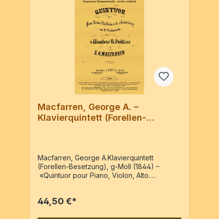
Macfarren, George A. –
Klavierquintett (Forellen-
Besetzung), g-Moll
Macfarren, George A.Klavierquintett
(Forellen-Besetzung), g-Moll (1844) –
«Quintuor pour Piano, Violon, Alto.
Violoncelle et Contrebasse ou 2d
Violoncelle/ composé et dédié à Monsieur
44,50 €*
G. Perkins» – Reprint der Ausgabe: Mainz :
Schott´s Söhne, [c1844]Pf, Vl, Va, Vc, Kb5