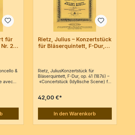
rt für
Rietz, Julius – Konzertstück
 Nr. 2,
für Bläserquintett, F-Dur,
op. 41
loncello &
Rietz, JuliusKonzertstück für
Bläserquintett, F-Dur, op. 41 (1876) –
le avec
«Concertstück (Idyllische Scene) für
– Reprint
Flöte, Oboe, Clarinette, Fagott u.
 Fr.
Horn mit Begleitung des Orchesters
42,00 €*
4]Vc,
oder des Pianoforte componirt von
 48
Julius Rietz» – Reprint der Ausgabe:
Leipzig + Weimar : Robert Seitz, PN:
rb
In den Warenkorb
R.S.379, [c1876]Fl, Ob, Cl(B), Hn(F),
Fg, Pf5 Stimmen & Klavierpartitur / 80
Seiten