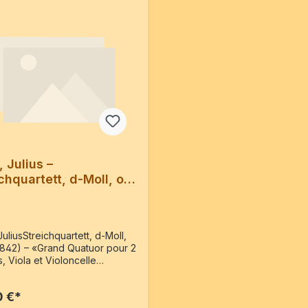
, Julius –
chquartett, d-Moll, op.
JuliusStreichquartett, d-Moll,
(1842) – «Grand Quatuor pour 2
, Viola et Violoncelle
é et dédié à son ami Paul
ssohn Bartholdy » – Reprint
0 €*
sgabe: Berlin : chez Carl