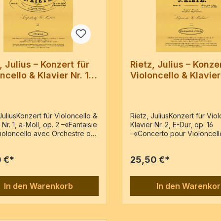
, Julius – Konzert für
Rietz, Julius – Konze
ncello & Klavier Nr. 1,
Violoncello & Klavier
l, op. 2
E-Dur, op. 16
JuliusKonzert für Violoncello &
Rietz, JuliusKonzert für Vio
 Nr. 1, a-Moll, op. 2 –«Fantaisie
Klavier Nr. 2, E-Dur, op. 16
ioloncello avec Orchestre ou
–«Concerto pour Violoncel
par ...» – Reprint der Ausgabe:
Orchestre ou Piano par ...» 
 : chez Fr. Kistner, PN1415 ,
der Ausgabe: Leipzig : chez
0 €*
25,50 €*
]Vc, PfVc-Stimme &
Kistner, PN1423.1424, [c184
rauszug / 32 Seiten
PfKlavierpartitur & Stimme /
Seiten
In den Warenkorb
In den Warenko