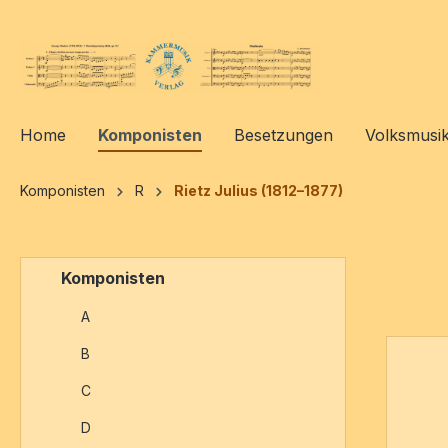
springen
Zur Hauptnavigation springen
Home
Komponisten
Besetzungen
Volksmusi
Komponisten
R
Rietz Julius (1812–1877)
Komponisten
A
B
C
D