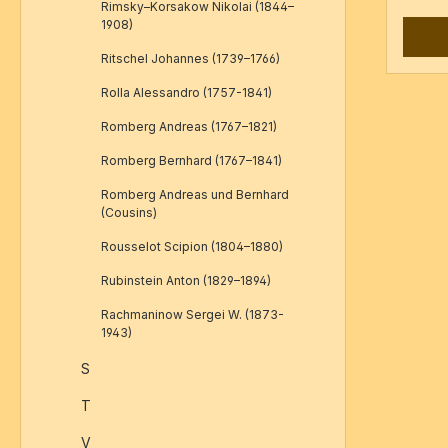
Klage,
Rimsky–Korsakow Nikolai (1844–
Stimme
1908)
Ritschel Johannes (1739–1766)
Rolla Alessandro (1757-1841)
Romberg Andreas (1767–1821)
Romberg Bernhard (1767–1841)
Romberg Andreas und Bernhard
(Cousins)
Rousselot Scipion (1804–1880)
Rubinstein Anton (1829–1894)
Rachmaninow Sergei W. (1873-
1943)
S
T
V