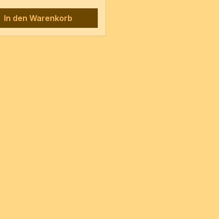
 PN: 45 [c1842]2Vl, Va, Vc4
n / 40 Seiten
In den Warenkorb