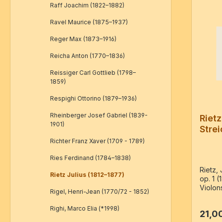
Raff Joachim (1822–1882)
Ravel Maurice (1875–1937)
Reger Max (1873–1916)
Reicha Anton (1770–1836)
Reissiger Carl Gottlieb (1798–
1859)
Respighi Ottorino (1879–1936)
Rheinberger Josef Gabriel (1839-
Rietz
1901)
Strei
1
Richter Franz Xaver (1709 - 1789)
Ries Ferdinand (1784–1838)
Rietz, 
Rietz Julius (1812–1877)
op. 1 
Violons
Rigel, Henri-Jean (1770/72 - 1852)
compos
Mendel
Righi, Marco Elia (*1998)
21,0
der Au