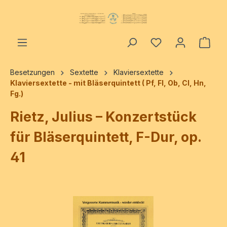
alt springen
Ware
Besetzungen
Sextette
Klaviersextette
Klaviersextette - mit Bläserquintett ( Pf, Fl, Ob, Cl, Hn,
Fg.)
Rietz, Julius – Konzertstück
für Bläserquintett, F-Dur, op.
41
Bildergalerie überspringen