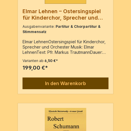
Elmar Lehnen – Ostersingspiel
für Kinderchor, Sprecher und
Orchester
Ausgabenvariante:
Partitur & Chorpartitur &
Stimmensatz
Elmar LehnenOstersingspiel für Kinderchor,
Sprecher und Orchester Musik: Elmar
LehnenText: Pfr. Markus TrautmannDauer:
40 min Flöte, Oboe (2. Flöte), Klarinette in B,
Varianten ab
6,50 €*
Pauken in A D,G, 2 Violinen, Viola, Cello,
199,00 €*
Kontrabass Partitur, Stimmen und 15x Chor /
372 Seiten /199€1x Chor / 13 Seiten /
5,00€Partitur / 57 Seiten / 40€ Auch als
In den Warenkorb
Leihmaterial erhältlich.