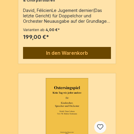
& Chorpartituren
David, FélicienLe Jugement dernier(Das
letzte Gericht) für Doppelchor und
Orchester Neuausgabe auf der Grundlage
des autographen Manuskripts. Diese Partitur
Varianten ab
4,00 €*
wird in der Französischen Nationalbibliothek
199,00 €*
aufbewahrt. Hrsg: Carsten Bock Partiur / 77
Seiten in Din A3Stimmensatz / 85
SeitenChorpartitur / 13 Seiten Zusätzliche
In den Warenkorb
Stimmen (Dubletten) pauschal 1,00 €. Bitte
Dubletten per E-Mail bestellen.