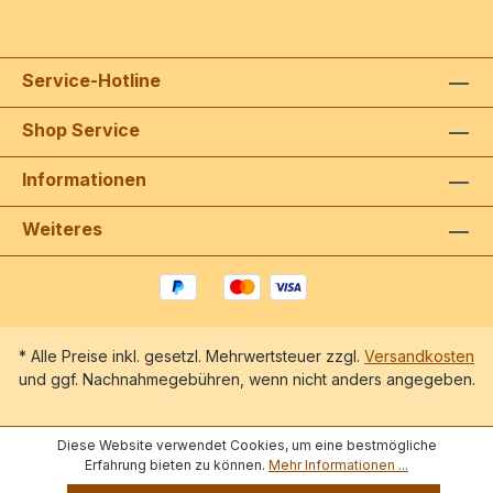
Kreuzlinger Partitur, Stimmen und 4
Chorstimmen / 20 SeitenPartitur / 3
SeitenStimmen / 5 Seiten1 Chorstimme / 3
Seiten Einzelne Chorstimmen bitte nur
Service-Hotline
zusätzlich bestellen!
Shop Service
Informationen
Weiteres
* Alle Preise inkl. gesetzl. Mehrwertsteuer zzgl.
Versandkosten
und ggf. Nachnahmegebühren, wenn nicht anders angegeben.
Diese Website verwendet Cookies, um eine bestmögliche
Erfahrung bieten zu können.
Mehr Informationen ...