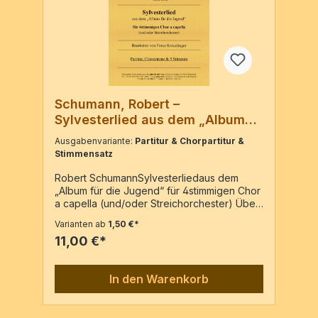
Schumann, Robert –
Sylvesterlied aus dem „Album
für die Jugend“
Ausgabenvariante:
Partitur & Chorpartitur &
Stimmensatz
Robert SchumannSylvesterliedaus dem
„Album für die Jugend“ für 4stimmigen Chor
a capella (und/oder Streichorchester) Über
das Werk: Das der Werksammlung „Album
Varianten ab
1,50 €*
für die Jugend“ entnommene
11,00 €*
„Sylvesterlied“ liegt nun erstmals in einer
Textierung nach einem Gedicht von Heinrich
Hofmann v. Fallersleben vor. Die
In den Warenkorb
Neufassung ist sowohl mit Chor a capella,
Streichorchester oder beiden Klangkörpern
ausführbar. Bearbeitet von Franz