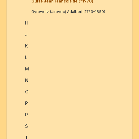
Guise Jean François de (*1970)
Gyrowetz (Jirovec) Adalbert (1763–1850)
H
J
K
L
M
N
O
P
R
S
T