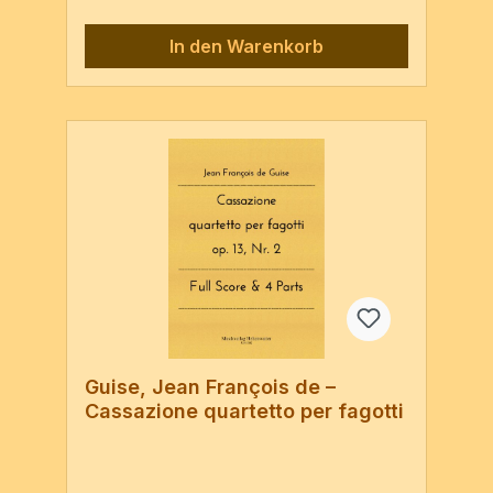
Hauptinstrument, an die sich in den nächsten
Jahren die Fächer Musiktheorie,
In den Warenkorb
Komposition, Klavier und Orgel sowie die
Fächer Dirigieren und Gesang anfügten. Von
1991 bis 1996 studierte er unter anderem in
Paris.Zu seinen Lehrern gehörten
beispielsweise Jean Langlais, Sergiu
Celebidache und Rolf Reuter. Besondere
Beeinflussung in der Komposition erfuhr de
Guise durch den US-amerikanischen
Komponisten Elliott Carter.Viele Jahre
arbeitete er als Solotrompeter und Dirigent
mit namhaften Orchestern zusammen, ehe
er sich fast ausschließlich der Komposition
und dem Unterrichten widmete.Das
kompositorische Schaffen de Guise‘ umfasst
etwa 450 Werke, darunter befinden sich 4
Opern und 32 Orchesterkonzerte. Klarinette,
Oboe, FagottPartitur & Stimmen / 20 Seiten
Guise, Jean François de –
Cassazione quartetto per fagotti