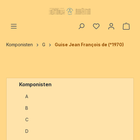
alt springen
Ware
Komponisten
G
Guise Jean François de (*1970)
Komponisten
A
B
C
D