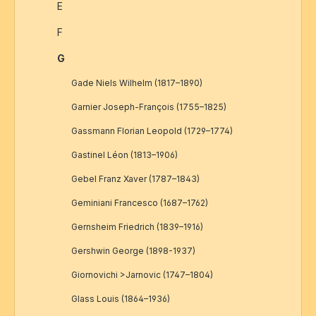
E
F
G
Gade Niels Wilhelm (1817–1890)
Garnier Joseph-François (1755–1825)
Gassmann Florian Leopold (1729–1774)
Gastinel Léon (1813–1906)
Gebel Franz Xaver (1787–1843)
Geminiani Francesco (1687–1762)
Gernsheim Friedrich (1839–1916)
Gershwin George (1898-1937)
Giornovichi >Jarnovic (1747–1804)
Glass Louis (1864–1936)