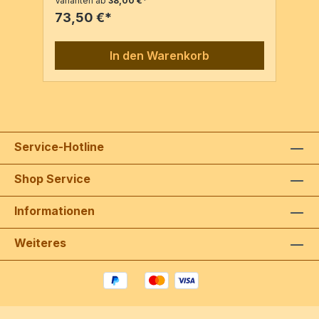
Varianten ab
38,00 €*
Rahter, PN: 2317 [c1882]2 Vl, 2 Va, 2
73,50 €*
VcPartitur & 6 Stimmen / 156 SeitenPartitur /
68 SeitenPartitur & 6 Stimmen / 66 Seiten
In den Warenkorb
Service-Hotline
Shop Service
Informationen
Weiteres