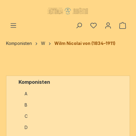
alt springen
Ware
Komponisten
W
Wilm Nicolai von (1834–1911)
Komponisten
A
B
C
D