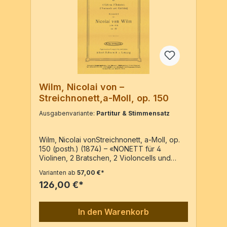
Wilm, Nicolai von –
Streichnonett,a-Moll, op. 150
Ausgabenvariante:
Partitur & Stimmensatz
Wilm, Nicolai vonStreichnonett, a-Moll, op.
150 (posth.) (1874) – «NONETT für 4
Violinen, 2 Bratschen, 2 Violoncells und
Contrabaß komponirt von Nicolai von Wilm»
Varianten ab
57,00 €*
– Reprint der Ausgabe: Leipzig : Verlag
126,00 €*
Albert Schwieck [c1911]4 Vl, 2 Va, 2 Vc,
KbPartitur & 9 Stimmen / 213 SeitenPartitur /
105 Seiten9 Stimmen / 108 Seiten
In den Warenkorb