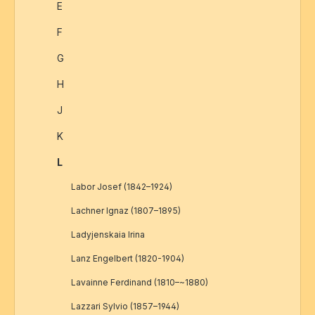
E
F
G
H
J
K
L
Labor Josef (1842–1924)
Lachner Ignaz (1807–1895)
Ladyjenskaia Irina
Lanz Engelbert (1820-1904)
Lavainne Ferdinand (1810–~1880)
Lazzari Sylvio (1857–1944)