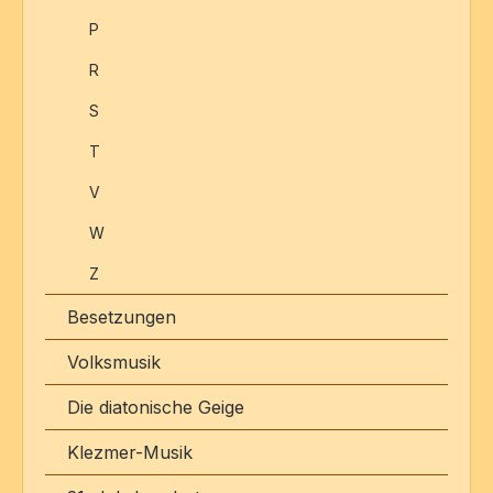
P
R
S
T
V
W
Z
Besetzungen
Volksmusik
Die diatonische Geige
Klezmer-Musik