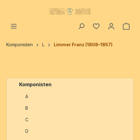
alt springen
Ware
Komponisten
L
Limmer Franz (1808–1857)
Komponisten
A
B
C
D