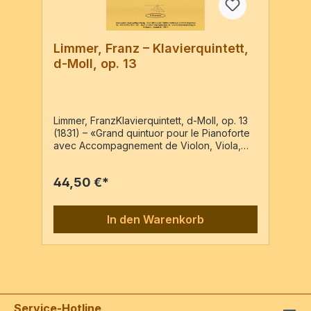
Limmer, Franz – Klavierquintett,
d-Moll, op. 13
Limmer, FranzKlavierquintett, d-Moll, op. 13
(1831) – «Grand quintuor pour le Pianoforte
avec Accompagnement de Violon, Viola,
Violoncelle et Basse...» – Reprint der
Ausgabe: Leipzig : Breitkopf & Härtel, VN
44,50 €*
5251, c1832Pf, Vl, Va, Vc, Kb5 Stimmen / 84
Seiten
In den Warenkorb
Service-Hotline