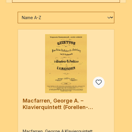
Macfarren, George A. –
Klavierquintett (Forellen-
Besetzung), g-Moll
Macfarren, George A.Klavierquintett