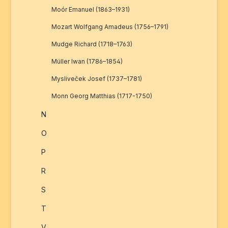
Moór Emanuel (1863–1931)
Mozart Wolfgang Amadeus (1756–1791)
Mudge Richard (1718–1763)
Müller Iwan (1786–1854)
Mysliveček Josef (1737–1781)
Monn Georg Matthias (1717-1750)
N
O
P
R
S
T
V