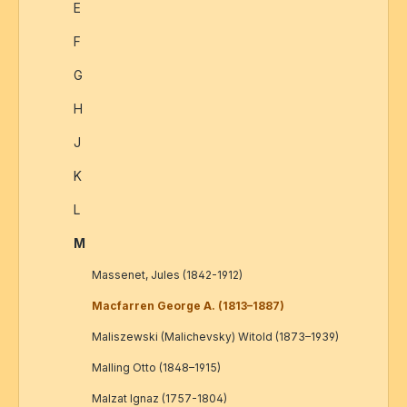
E
F
G
H
J
K
L
M
Massenet, Jules (1842-1912)
Macfarren George A. (1813–1887)
Maliszewski (Malichevsky) Witold (1873–1939)
Malling Otto (1848–1915)
Malzat Ignaz (1757-1804)