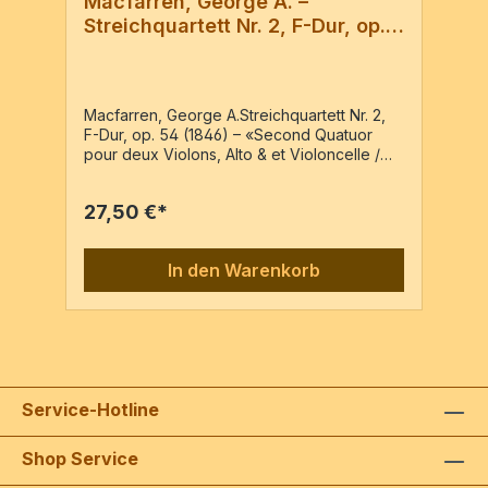
Macfarren, George A. –
Streichquartett Nr. 2, F-Dur, op.
54
Macfarren, George A.Streichquartett Nr. 2,
F-Dur, op. 54 (1846) – «Second Quatuor
pour deux Violons, Alto & et Violoncelle /
composé et dédié / à Monsieur H.W. Ernst»
– Reprint der Ausgabe: Leipzig : Fr. Kistner,
27,50 €*
PN: 1493, [c1846 ]2Vl, Va, Vc4 Stimmen / 52
Seiten
In den Warenkorb
Service-Hotline
Shop Service