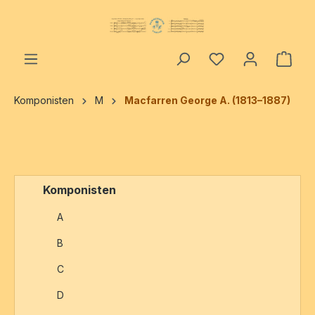
alt springen
Ware
Komponisten
M
Macfarren George A. (1813–1887)
Komponisten
A
B
C
D