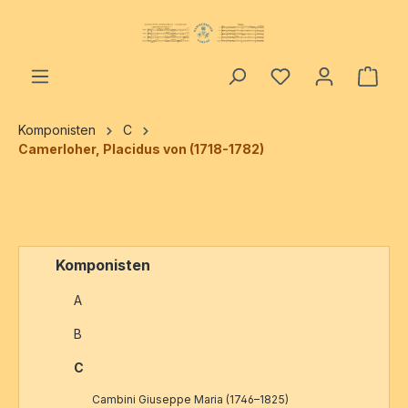
alt springen
Ware
Komponisten
C
Camerloher, Placidus von (1718-1782)
Komponisten
A
B
C
Cambini Giuseppe Maria (1746–1825)