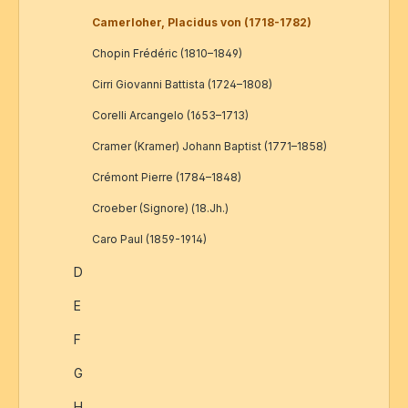
Camerloher, Placidus von (1718-1782)
Chopin Frédéric (1810–1849)
Cirri Giovanni Battista (1724–1808)
Corelli Arcangelo (1653–1713)
Cramer (Kramer) Johann Baptist (1771–1858)
Crémont Pierre (1784–1848)
Croeber (Signore) (18.Jh.)
Caro Paul (1859-1914)
D
E
F
G
H