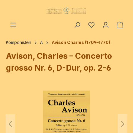
alt springen
Ware
Komponisten
A
Avison Charles (1709–1770)
Avison, Charles – Concerto
grosso Nr. 6, D-Dur, op. 2-6
Bildergalerie überspringen