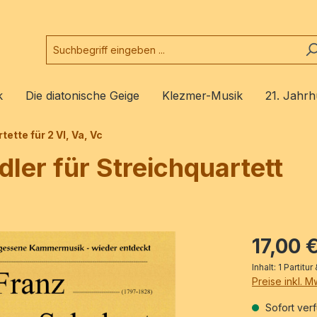
k
Die diatonische Geige
Klezmer-Musik
21. Jahrh
tette für 2 Vl, Va, Vc
dler für Streichquartett
17,00 
Inhalt:
1 Partitu
Preise inkl. 
Sofort verf