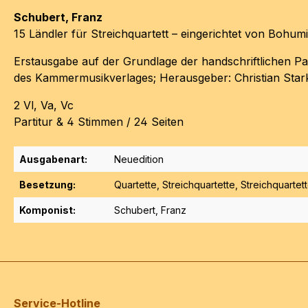
Schubert, Franz
15 Ländler für Streichquartett –
eingerichtet
von Bohumil
Erstausgabe auf der Grundlage
der handschriftlichen P
des Kammermusikverlages; Herausgeber: Christian Star
2 Vl, Va, Vc
Partitur & 4 Stimmen / 24 Seiten
Ausgabenart:
Neuedition
Besetzung:
Quartette
, Streichquartette
, Streichquartet
Komponist:
Schubert, Franz
Service-Hotline