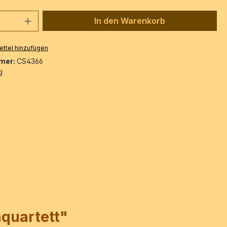
 Anzahl: Gib den gewünschten Wert ein 
In den Warenkorb
ttel hinzufügen
mer:
CS4366
g
hquartett"