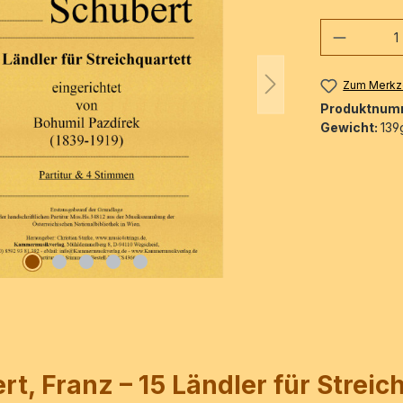
Produkt
Zum Merkze
Produktnum
Gewicht:
139
, Franz – 15 Ländler für Streic