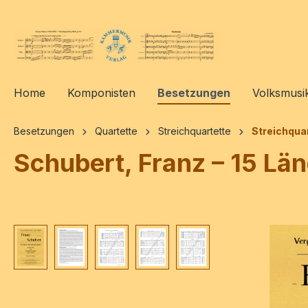
springen
Zur Hauptnavigation springen
Home
Komponisten
Besetzungen
Volksmusi
Besetzungen
Quartette
Streichquartette
Streichquar
Schubert, Franz – 15 Län
Bildergalerie überspringen