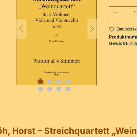
Produkt
Zum Merkze
Produktnum
Gewicht:
310
, Horst – Streichquartett „Wein