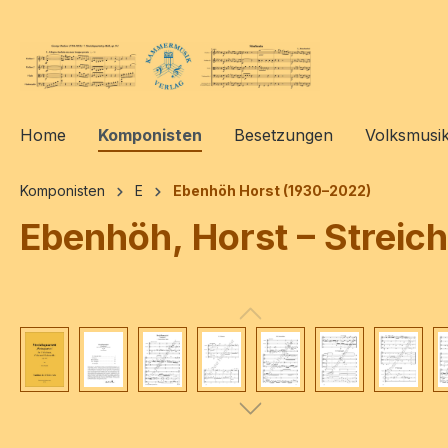
springen
Zur Hauptnavigation springen
Home
Komponisten
Besetzungen
Volksmusi
Komponisten
E
Ebenhöh Horst (1930–2022)
Ebenhöh, Horst – Streich
Bildergalerie überspringen