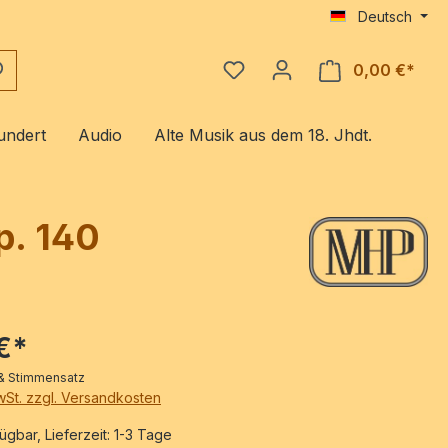
Deutsch
0,00 €*
Ware
undert
Audio
Alte Musik aus dem 18. Jhdt.
p. 140
€*
r & Stimmensatz
MwSt. zzgl. Versandkosten
ügbar, Lieferzeit: 1-3 Tage