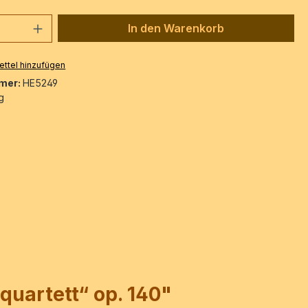
 Anzahl: Gib den gewünschten Wert ein 
In den Warenkorb
ttel hinzufügen
mer:
HE5249
g
quartett“ op. 140"