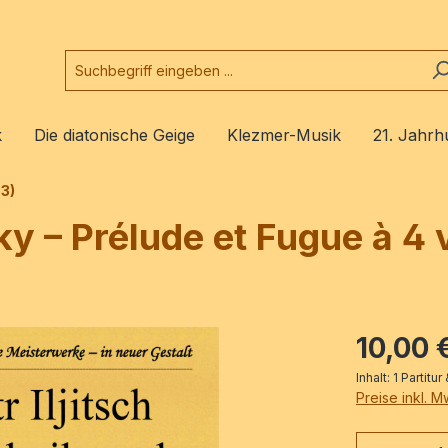
k
Die diatonische Geige
Klezmer-Musik
21. Jahrh
93)
ky – Prélude et Fugue à 4 
10,00 
Inhalt:
1 Partitu
Preise inkl. 