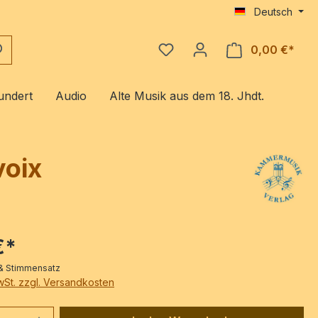
Deutsch
0,00 €*
Ware
undert
Audio
Alte Musik aus dem 18. Jhdt.
voix
€*
r & Stimmensatz
MwSt. zzgl. Versandkosten