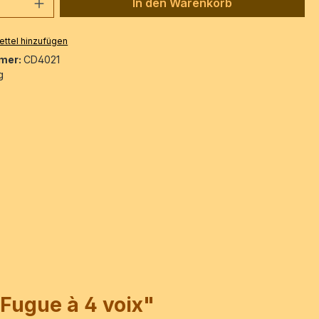
 Anzahl: Gib den gewünschten Wert ein 
In den Warenkorb
ttel hinzufügen
mer:
CD4021
g
 Fugue à 4 voix"