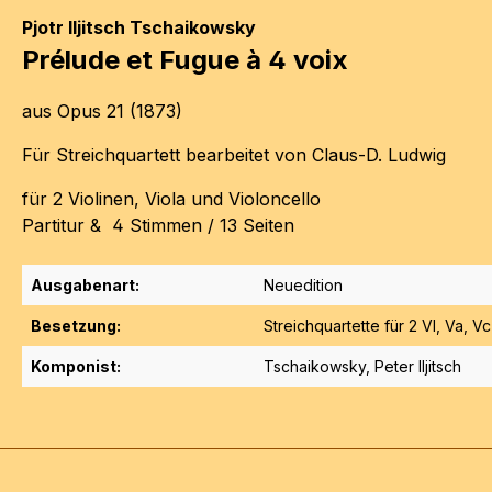
Pjotr Iljitsch
Tschaikowsky
Prélude et Fugue à 4 voix
aus Opus 21 (1873)
Für Streichquartett bearbeitet von Claus-D. Ludwig
für 2 Violinen, Viola und Violoncello
Partitur & 4 Stimmen / 13 Seiten
Ausgabenart:
Neuedition
Besetzung:
Streichquartette für 2 Vl, Va, V
Komponist:
Tschaikowsky, Peter Iljitsch