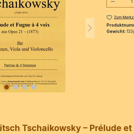
Produkt
Zum Merkze
Produktnum
Gewicht:
133
jitsch Tschaikowsky – Prélude et