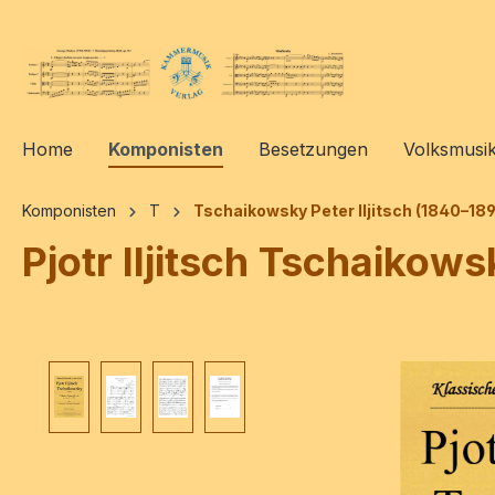
springen
Zur Hauptnavigation springen
Home
Komponisten
Besetzungen
Volksmusi
Komponisten
T
Tschaikowsky Peter Iljitsch (1840–18
Pjotr Iljitsch Tschaikows
Bildergalerie überspringen