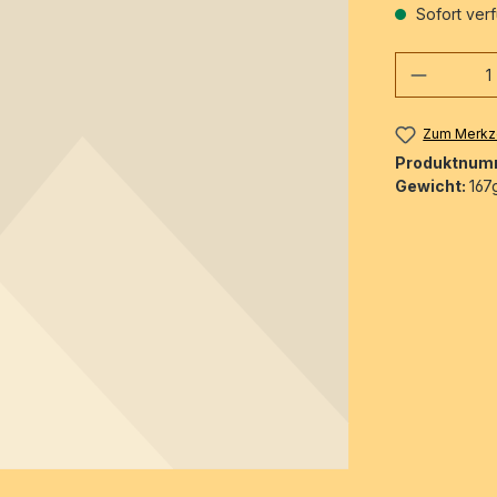
Sofort verf
Produkt
Zum Merkze
Produktnum
Gewicht:
167