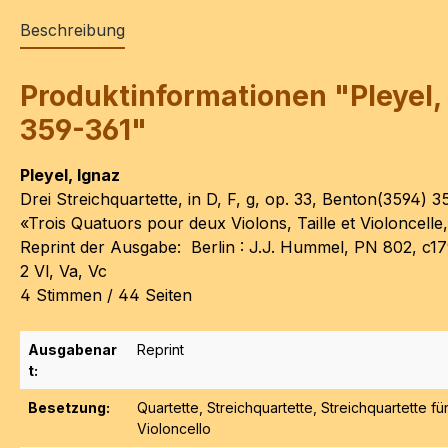
Beschreibung
Produktinformationen "Pleyel, I
359-361"
Pleyel, Ignaz
Drei Streichquartette, in D, F, g, op. 33, Benton(3594) 
«Trois Quatuors pour deux Violons, Taille et Violoncell
Reprint der Ausgabe: Berlin : J.J. Hummel, PN 802, c17
2 Vl, Va, Vc
4 Stimmen / 44 Seiten
Ausgabenar
Reprint
t:
Besetzung:
Quartette
, Streichquartette
, Streichquartette fü
Violoncello