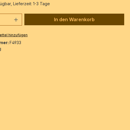
ügbar, Lieferzeit: 1-3 Tage
 Anzahl: Gib den gewünschten Wert ein 
In den Warenkorb
ttel hinzufügen
mer:
F4933
g