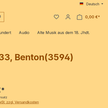
Deutsch
0,00 €*
Ware
undert
Audio
Alte Musik aus dem 18. Jhdt.
p. 33, Benton(3594)
€*
nsatz
MwSt. zzgl. Versandkosten