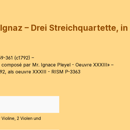
gnaz – Drei Streichquartette, in 
359-361 (c1792) –
e, composé par Mr. Ignace Pleyel - Oeuvre XXXIII» –
92, als oeuvre XXXIII - RISM P-3363
r Violine, 2 Violen und