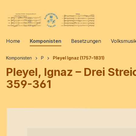
springen
Zur Hauptnavigation springen
Home
Komponisten
Besetzungen
Volksmusi
Komponisten
P
Pleyel Ignaz (1757–1831)
Pleyel, Ignaz – Drei Stre
359-361
Bildergalerie überspringen