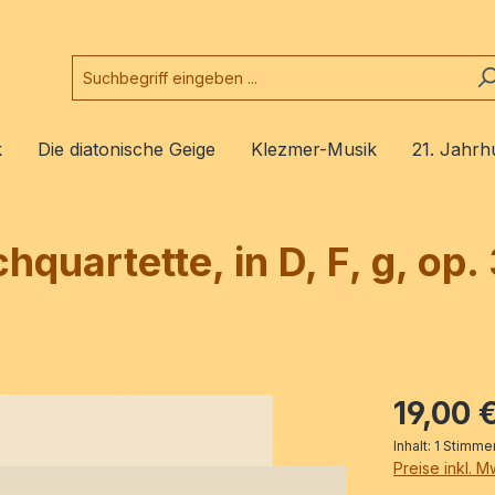
k
Die diatonische Geige
Klezmer-Musik
21. Jahrh
ichquartette, in D, F, g, o
19,00 
Inhalt:
1 Stimme
Preise inkl. 