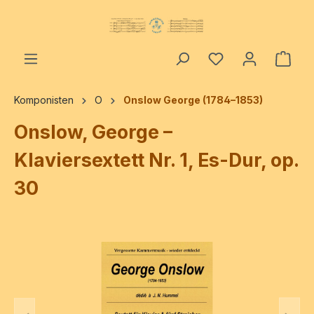
alt springen
Ware
Komponisten
O
Onslow George (1784–1853)
Onslow, George –
Klaviersextett Nr. 1, Es-Dur, op.
30
Bildergalerie überspringen