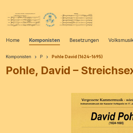
springen
Zur Hauptnavigation springen
Home
Komponisten
Besetzungen
Volksmusi
Komponisten
P
Pohle David (1624–1695)
Pohle, David – Streichse
Bildergalerie überspringen