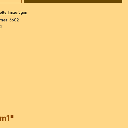
ttel hinzufügen
mer:
6602
g
0m1"