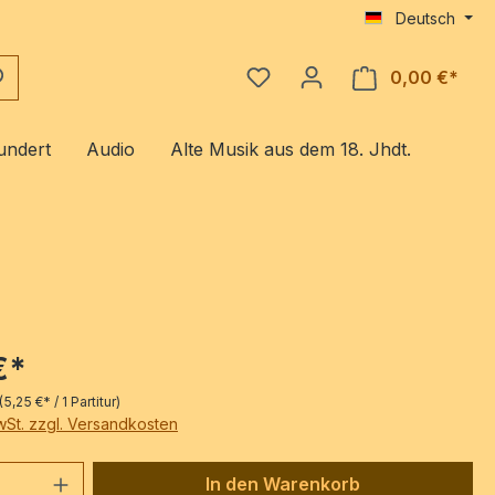
Deutsch
0,00 €*
Ware
undert
Audio
Alte Musik aus dem 18. Jhdt.
€*
(5,25 €* / 1 Partitur)
MwSt. zzgl. Versandkosten
 Anzahl: Gib den gewünschten Wert ein 
In den Warenkorb