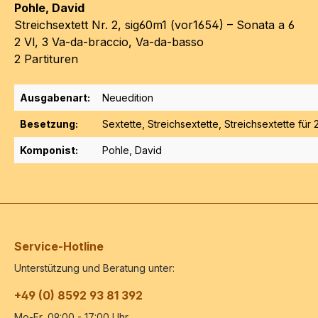
Pohle, David
Streichsextett Nr. 2, sig60m1 (vor1654) – Sonata a 6
2 Vl, 3 Va-da-braccio, Va-da-basso
2 Partituren
Ausgabenart:
Neuedition
Besetzung:
Sextette
, Streichsextette
, Streichsextette für
Komponist:
Pohle, David
Service-Hotline
Unterstützung und Beratung unter:
+49 (0) 8592 93 81 392
Mo-Fr, 09:00 - 17:00 Uhr