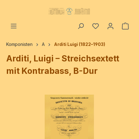
alt springen
Ware
Komponisten
A
Arditi Luigi (1822–1903)
Arditi, Luigi – Streichsextett
mit Kontrabass, B-Dur
Bildergalerie überspringen