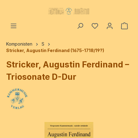
alt springen
Ware
Komponisten
S
Stricker, Augustin Ferdinand (1675-1718/19?)
Stricker, Augustin Ferdinand –
Triosonate D-Dur
Bildergalerie überspringen