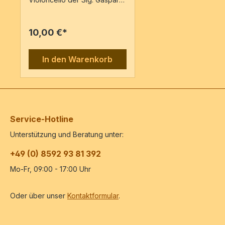
Arnaldi Gasparo Arnaldi
gehört zu den anonymen
Komponisten: außer den
10,00 €*
beiden Triosonaten für
Salterio, Violine und
Violoncello aus dem Fundus
In den Warenkorb
Genuaist, ebenfalls in Genua,
nur das Oratorium
L'Arcangelo Raffaele
riconosciuto aus demJahr
1741 erhalten; Lebensdaten
sind bisher unbekannt. Die
vorliegende Bearbeitung aus
Service-Hotline
dem Jahr 1976 wurde für den
Unterstützung und Beratung unter:
Erstdruck durch einige
Rückgriffe auf das Original
+49 (0) 8592 93 81 392
revidiert. Partitur & 3
Stimmen13 Notenseiten
Mo-Fr, 09:00 - 17:00 Uhr
Oder über unser
Kontaktformular
.