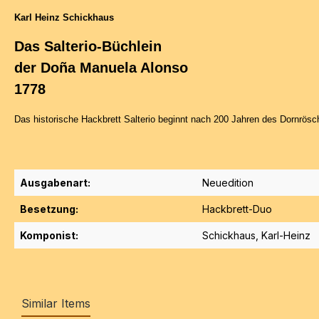
Karl Heinz Schickhaus
Das Salterio-Büchlein
der
Doña Manuela Alonso
1778
Das historische Hackbrett Salterio beginnt nach 200 Jahren des Dornrös
Ausgabenart:
Neuedition
Besetzung:
Hackbrett-Duo
Komponist:
Schickhaus, Karl-Heinz
Similar Items