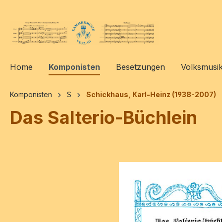
springen
Zur Hauptnavigation springen
Home
Komponisten
Besetzungen
Volksmusi
Komponisten
S
Schickhaus, Karl-Heinz (1938-2007)
Das Salterio-Büchlein
Bildergalerie überspringen