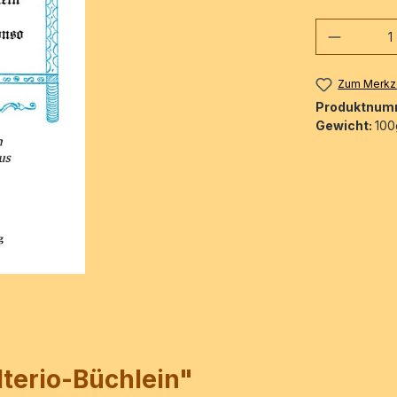
Produkt
Zum Merkze
Produktnum
Gewicht:
100
terio-Büchlein"