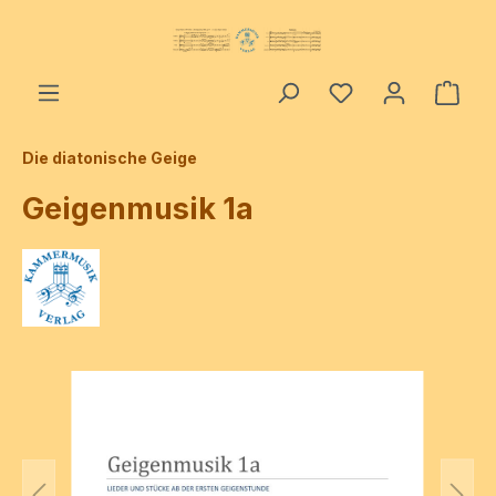
alt springen
Ware
Die diatonische Geige
Geigenmusik 1a
Bildergalerie überspringen