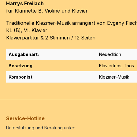
Harrys Freilach
für Klarinette B, Violine und Klavier
Traditionelle Klezmer-Musik arrangiert von Evgeny Fisc
KL (B), Vl, Klavier
Klavierpartitur & 2 Stimmen / 12
Seiten
Ausgabenart:
Neuedition
Besetzung:
Klaviertrios
, Trios
Komponist:
Klezmer–Musik
Service-Hotline
Unterstützung und Beratung unter: