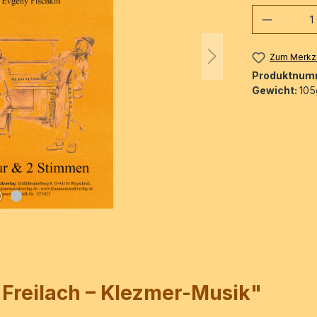
Produkt
Zum Merkze
Produktnum
Gewicht:
105
 Freilach – Klezmer-Musik"