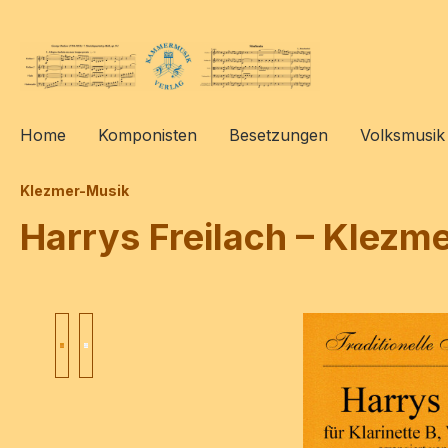
springen
Zur Hauptnavigation springen
Home
Komponisten
Besetzungen
Volksmusik
Klezmer-Musik
Harrys Freilach – Klezm
Bildergalerie überspringen