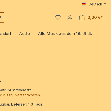
Deutsch
0,00 €*
Ware
undert
Audio
Alte Musik aus dem 18. Jhdt.
*
partitur & Stimmensatz
MwSt. zzgl. Versandkosten
ügbar, Lieferzeit: 1-3 Tage