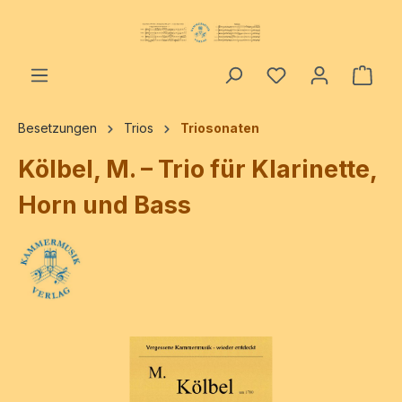
alt springen
Ware
Besetzungen
Trios
Triosonaten
Kölbel, M. – Trio für Klarinette,
Horn und Bass
Bildergalerie überspringen