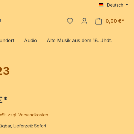
Deutsch
0,00 €*
Ware
undert
Audio
Alte Musik aus dem 18. Jhdt.
23
€*
MwSt. zzgl. Versandkosten
ügbar, Lieferzeit: Sofort