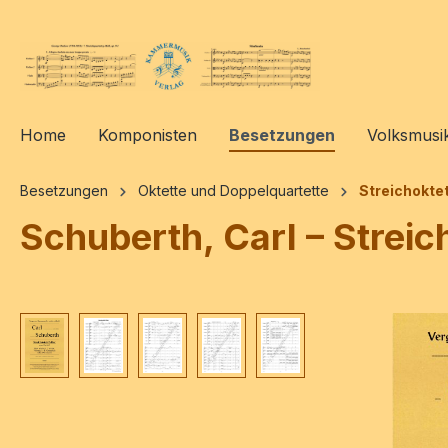
springen
Zur Hauptnavigation springen
Home
Komponisten
Besetzungen
Volksmusi
Besetzungen
Oktette und Doppelquartette
Streichoktet
Schuberth, Carl – Streic
Bildergalerie überspringen