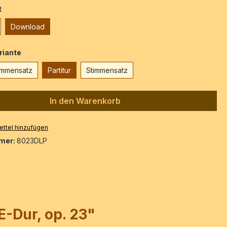
auswählen
t
Download
auswählen
riante
timmensatz
Partitur
Stimmensatz
In den Warenkorb
ttel hinzufügen
mer:
8023DLP
E-Dur, op. 23"